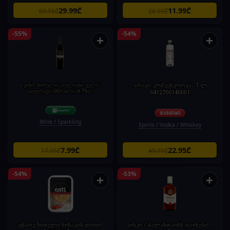
29.99₾
11.99₾
69.95₾
26.99₾
-55%
-54%
+
+
ღვინო წითელი "თელიანი ველი"
არაყი"კოშკენკორვა" 1 ლ
საფერავი (მშრალი) 0,75ლ
6412700140001
Wine / Sparkling
Spirits / Vodka / Whiskey
7.99₾
22.95₾
17.95₾
49.95₾
-54%
-53%
+
+
ცხარე წითელი წიწაკის დიფი/
ვისკი / ბალანთაინს ფაინესტ /