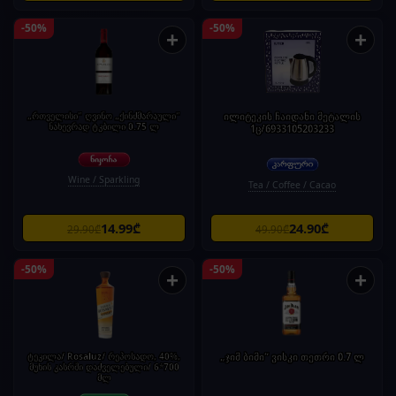
-50%
-50%
+
+
„რთველისი" ღვინო „ქინძმარაული"
ილიტეკის ჩაიდანი მეტალის
ნახევრად ტკბილი 0.75 ლ
1ც/6933105203233
Wine / Sparkling
Tea / Coffee / Cacao
14.99₾
24.90₾
29.90₾
49.90₾
-50%
-50%
+
+
ტეკილა/ Rosaluz/ რეპოსადო, 40%,
„ჯიმ ბიმი“ ვისკი თეთრი 0.7 ლ
მუხის კასრში დაძველებული/ 6*700
მლ