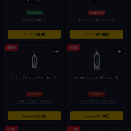
Esti/ 8*150 გ
0.5ლ
Wine / Sparkling
Spirits / Vodka / Whiskey
4.99₾
27.95₾
10.95₾
59.95₾
-53%
-53%
+
+
არაყი Celsius Original - 1L
არაყი Celsius Classic - 1L
Spirits / Vodka / Whiskey
Spirits / Vodka / Whiskey
19.90₾
19.90₾
42.60₾
42.60₾
-53%
-53%