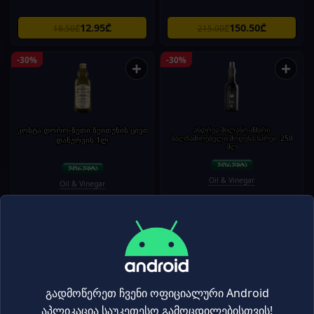
12.95₾
150.50₾
18.50₾
215.00₾
-30%
-30%
+
+
კოსტა დორო-ზეთი ზეითუნის ცივი
ანდრეა მილანო-ძმარი
ბალზამირებული მოდენა სპრეი. 250
დაწურვის.1ლ
მლ
Oil & Vinegar
Oil & Vinegar
43.40₾
10.20₾
62.00₾
14.60₾
-30%
-30%
+
+
გადმოწერეთ ჩვენი ოფიციალური Android
აპლიკაცია საუკეთესო გამოცდილებისთვის!