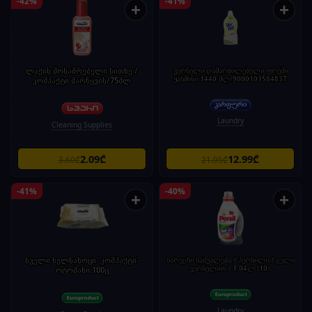
-42%
-41%
+
+
ლაქის მოსაშრებელი სითხე /
ვერნელი დამარბილებელი ფრეში
ჟასმინი 1440 მლ/9000101584837
კომპაქტი მარწყვის/75მლ
Laundry
Cleaning Supplies
2.09₾
12.99₾
3.60₾
21.95₾
-41%
-40%
+
+
სველი ხელსახოცი 'კომპაქტი'
სარეცხი საშუალება / პერსილი / გელი
ვერნელით / 1.04ლ (10),
ოტომანი 100ც
Laundry