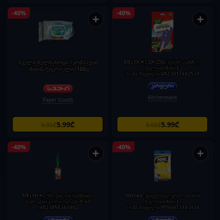
-40%
-40%
+
+
სველი ხელსახოცი /კომპაქტი
MELOCHI ZHIZNI სუპერ გამძლე
ხელთათმანი L
ანტიბაქტერიული/100ც
ზომა-1წყვილი/4823017402539
Kitchenware
Paper Goods
5.99₾
5.99₾
9.95₾
9.95₾
-40%
-40%
+
+
MELOCHI ქსოვილის საწმენდი
NOVAX უნივერსალური რეზინის
წებოვანი გორგოლაჭი-8.6მ
ხელთათმანი L
/4823058341002
ზომა-1წყვილი/9556073103434