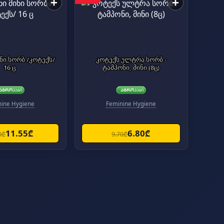
+
+
ორბ /კოტექს/
კოტექს ულტრა სორბ -
16 ც
ტამპონი, მინი (8ც)
nine Hygiene
Feminine Hygiene
11.55₾
6.80₾
0₾
9.70₾