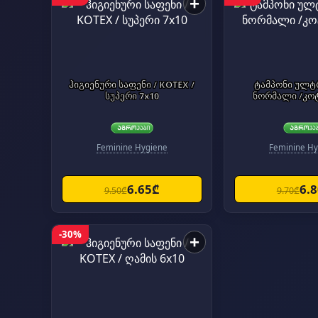
+
ჰიგიენური საფენი / KOTEX /
ტამპონი ულტ
სუპერი 7x10
ნორმალი /კოტ
Feminine Hygiene
Feminine Hy
6.65₾
6.
9.50₾
9.70₾
-30%
+