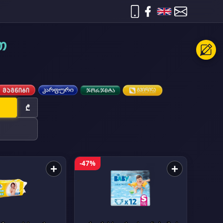
თ
₾
-47%
+
+