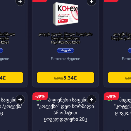
+
+
 ნორმალი
კოტექს ულტრა რბილი ჰიგიენური
კოტექს ნა
აფენი
საფენი ნორმალი
საფენი ღამი
542621
10ც/5029053542669
giene
Feminine Hygiene
Femi
34₾
5.34₾
8.90₾
8.9
-39%
-38%
+
+