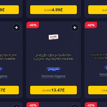
99₾
4.99₾
8.70₾
4.5
-40%
-40%
+
+
ველდღიური
კოტექს აქტივი ტამპონი
კოტექს ნორ
საფენი 5
9053548098
სუპერი 16ც/5029053564500
Femi
giene
Feminine Hygiene
07₾
13.47₾
22.45₾
13.
-40%
-40%