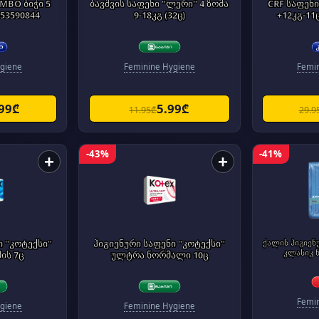
UMBO ბიჭი 5
ბავშვის საფენი "ლერი" 4 ზომა
CRF საფენ
053590844
9-18კგ (32ც)
+12კგ-11
giene
Feminine Hygiene
Femi
.99₾
5.99₾
11.95₾
29.9
-43%
-41%
+
+
ი "კოტექსი"
ჰიგიენური საფენი "კოტექსი"
ქალის ჰიგიენ
კლასიკ 
ის 7ც
ულტრა ნორმალი 10ც
Femi
giene
Feminine Hygiene