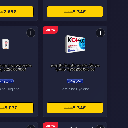
2.65₾
5.34₾
0₾
8.90₾
-40%
+
+
მალი ყოველდღიური
კოტექსი საფენი ულტრა რბილი
6ც/5029053548050
ღამის- 7ც/5029053540108
nine Hygiene
Feminine Hygiene
8.07₾
5.34₾
45₾
8.90₾
-40%