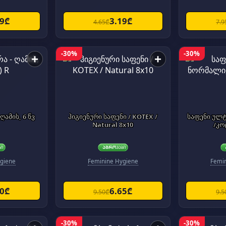
79₾
3.19₾
4.65₾
7.9
-30%
-30%
+
+
ღამის, 6 წვ
ჰიგიენური საფენი / KOTEX /
საფენი ულტ
Natural 8x10
/კო
giene
Feminine Hygiene
Femi
60₾
6.65₾
9.50₾
9.5
-30%
-30%