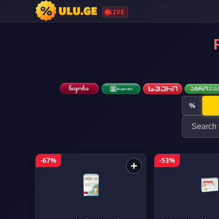
LIVE
%
-67%
-53%
+