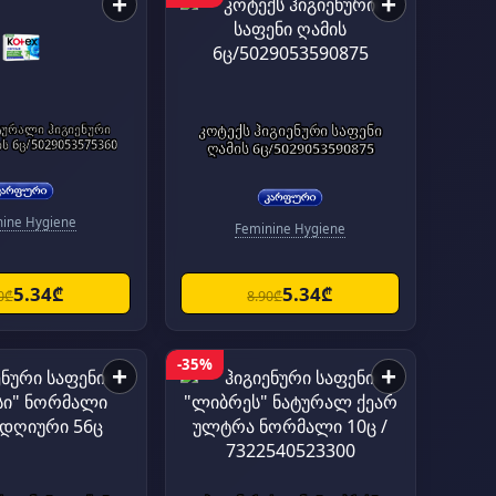
+
+
ტურალი ჰიგიენური
კოტექს ჰიგიენური საფენი
ს 6ც/5029053575360
ღამის 6ც/5029053590875
nine Hygiene
Feminine Hygiene
5.34₾
5.34₾
0₾
8.90₾
-35%
+
+