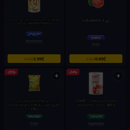
კოპოლივა სოკო დაჭრილი პრემიუმი
საზამთრო 1 კგ
425 მლ/4850007980029
Mushrooms
Fruits
2.99₾
0.69₾
4.25₾
0.95₾
-25%
-24%
+
+
ლიკინგი-ლიმონი და
"COOP"- კონსერვირებული
ფორთოხალი შუშხუნა უგლუტენო
პომიდორი "ჩერი" 400 G
150გ
Fruits
Vegetables