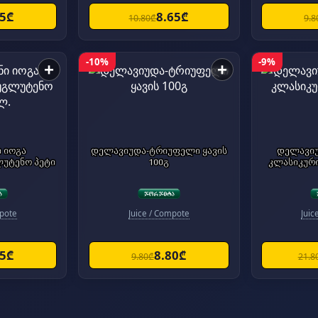
35₾
8.65₾
10.80₾
9.8
-10%
-9%
+
+
ი იოგა
დელავიუდა-ტრიუფელი ყავის
დელავი
ლუტენო პეტი
100გ
კლასიკური
mpote
Juice / Compote
Juic
85₾
8.80₾
9.80₾
21.8