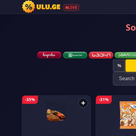
LIVE
So
%
-35%
-31%
+