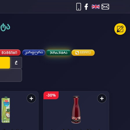
იტა
₾
-30%
+
+