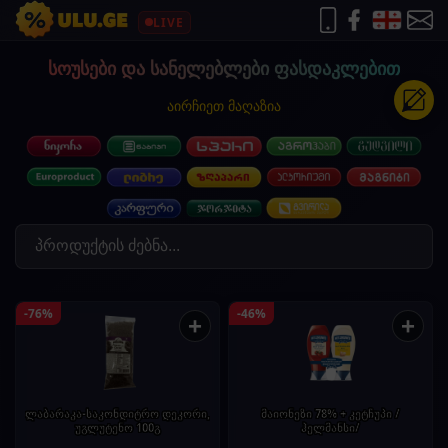
LIVE
სოუსები და სანელებლები ფასდაკლებით
აირჩიეთ მაღაზია
-76%
-46%
+
+
ლაბარაკა-საკონდიტრო დეკორი,
მაიონეზი 78% + კეტჩუპი /
უგლუტენო 100გ
ჰელმანსი/