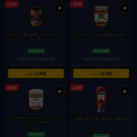
-32%
-31%
+
+
მდოგვი/ ROLESKI/ მარცვლოვანი
სიცილიანა' პესტო Monti 180 გ
10*175გ
სოუსები და სანელებლები
სოუსები და სანელებლები
2.99₾
8.99₾
4.40₾
12.95₾
-31%
-31%
+
+
სოუსი Monti პომიდვრის ყველით
კეტჩუპი / ჰელმანსი / 480გრ
'რიკოტა' 180 გ