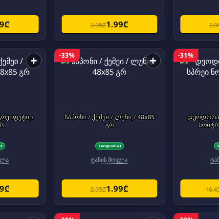
99₾
1.99₾
2.95₾
2.9
-33%
-31%
+
+
 გრეიფუტი,/
საპონი / ქემეი / ლუნი,/ 48x85
დეოდორან
გრ
გრ
ნოიტრ
ვლა
ტანის მოვლა
ტა
99₾
1.99₾
2.95₾
16.4