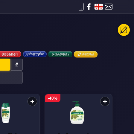
₾
-40%
+
+