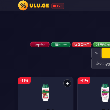
LIVE
%
-41%
-41%
+