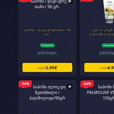
+
საპონი / დავი ფრეშ თაჩი / 90
ხელის კრემი / დავი /
გრ.
"გამაჯანსაღებე
ტანის მოვლა
ტანის მო
2.99₾
4.
4.80₾
7.75₾
-34%
-34%
+