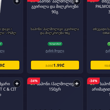
+
+
საპონი 'პალმოლივი' გვირილა
თხევადი ს
ლი" /75მლ
და მილკროუზი 90გ
ORA
ვლა
ტანის მოვლა
ტა
99₾
1.99₾
3.05₾
10.
-34%
-34%
+
+