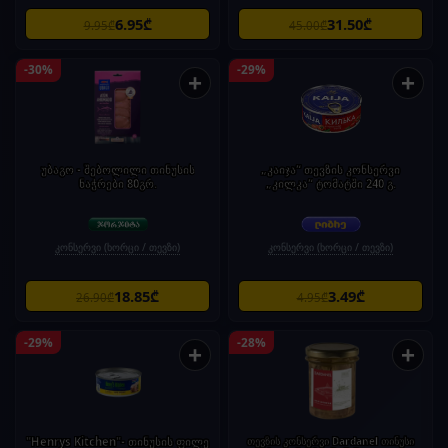
6.95₾
31.50₾
9.95₾
45.00₾
-30%
-29%
+
+
უბაგო - შებოლილი თინუსის
„კაიჯა“ თევზის კონსერვი
ნაჭრები 80გრ.
„კილკა“ ტომატში 240 გ.
კონსერვი (ხორცი / თევზი)
კონსერვი (ხორცი / თევზი)
18.85₾
3.49₾
26.90₾
4.95₾
-29%
-28%
+
+
"Henrys Kitchen"- თინუსის ფილე
თევზის კონსერვი Dardanel თინუსი