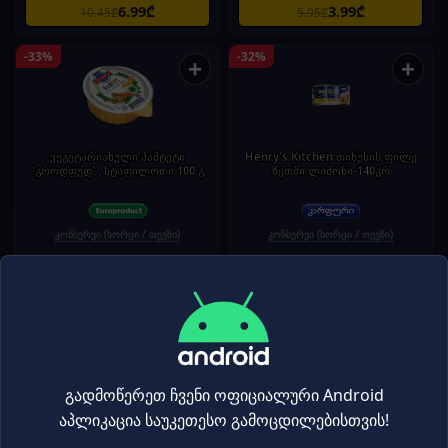
6.99₾
3.99₾
10.45₾
5.95₾
-33%
-32%
+
+
ვეგეტარიანული პაშტეტი
Henry's Kitchen თინუსის ფილე
'გროდფუდ' , სტაფილოთი 100 გ
ზეთში ლიმონი-140გრ
კონსერვი (ხორცი / თევზი)
კონსერვი (ხორცი / თევზი)
1.99₾
7.49₾
2.95₾
10.95₾
-32%
-31%
+
+
გადმოწერეთ ჩვენი ოფიციალური Android
აპლიკაცია საუკეთესო გამოცდილებისთვის!
"Henrys Kitchen"- თინუსის ფილე
"Dardanel"- თევზის კონსერვი თინუსი
მზესუმზირის ზეთში 140 გრ
ზეთში 80გ