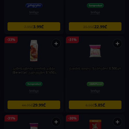
ხორცი
ხორცი
3.99₾
22.99₾
7.95₾
35.95₾
-33%
-31%
+
+
გამოსაცხობი ღორის კანჭი
ქათმის ფილე /სუპრემო/ 0,500გრ
/Beretta/ უგლუტენო 8*650გ
ხორცი
ხორცი
29.99₾
5.85₾
44.95₾
8.50₾
-31%
-30%
+
+