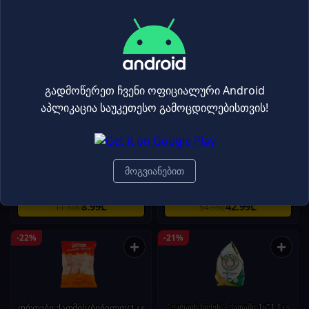
7.49₾
4.39₾
9.95₾
5.75₾
-22%
-22%
+
+
გადმოწერეთ ჩვენი ოფიციალური Android
აპლიკაცია საუკეთესო გამოცდილებისთვის!
ბიუ ბიუ გაყინული ქათამი
იბერიკოს ღორის სტეიკი / Elpozo
1კგ/2107046000006
/ 10*300 გრ
მოგვიანებით
ხორცი
ხორცი
8.99₾
42.99₾
11.50₾
54.95₾
-22%
-21%
+
+
ფრთები ქათმის/ბიბილო/1კგ
"უკრაინ ჩიქენ"- ქათამი 1ც*1.1კგ