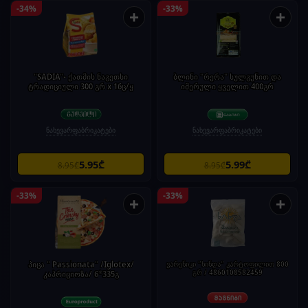
-34%
-33%
+
+
"SADIA"- ქათმის ნაგეთსი
ბლინი "რერა" სულგუნით და
ტრადიციული 300 გრ x 16ც/ყ
იმერული ყველით 400გრ
ნახევარფაბრიკატები
ნახევარფაბრიკატები
5.95₾
5.99₾
8.95₾
8.95₾
-33%
-33%
+
+
პიცა " Passionata" /Iglotex/
ვარენიკი "ხინდა" კარტოფილით 800
გრ / 4860108582459
კაპრიციოზა/ 6*335გ