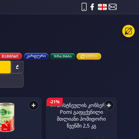
₾
-21%
+
+