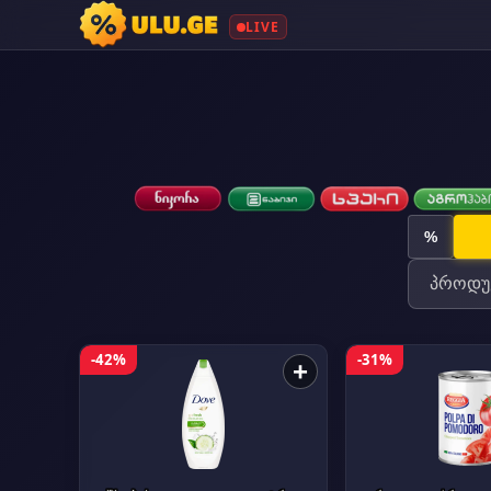
LIVE
%
-42%
-31%
+