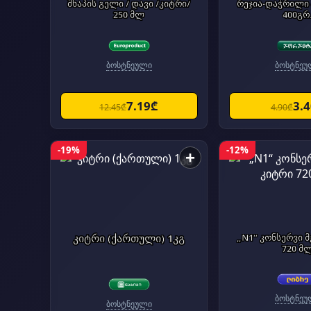
შხაპის გელი / დავი /კიტრი/
რეჯია-დაჭრილი
250 მლ
400გრ
ბოსტნეული
ბოსტნეუ
7.19₾
3.
12.45₾
4.90₾
-19%
-12%
+
კიტრი (ქართული) 1კგ
„N1“ კონსერვი მ
720 მ
ბოსტნეუ
ბოსტნეული