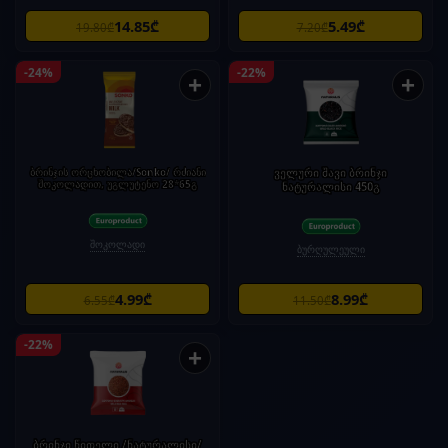
14.85₾
5.49₾
19.80₾
7.20₾
-24%
-22%
+
+
ბრინჯის ორცხობილა/Sonko/ რძიანი
ველური შავი ბრინჯი
შოკოლადით, უგლუტენო 28*65გ
ნატურალისი 450გ
შოკოლადი
ბურღულეული
4.99₾
8.99₾
6.55₾
11.50₾
-22%
+
ბრინჯი წითელი /ნატურალისი/