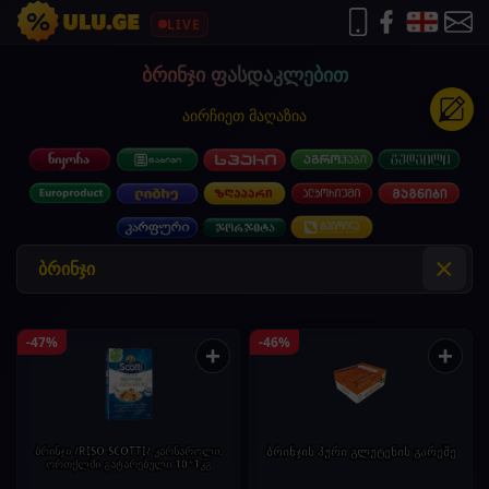
LIVE
ბრინჯი ფასდაკლებით
აირჩიეთ მაღაზია
×
-47%
-46%
+
+
ბრინჯი /RISO SCOTTI/ კარნაროლი,
ბრინჯის პური გლუტენის გარეშე
ორთქლში გატარებული 10*1კგ