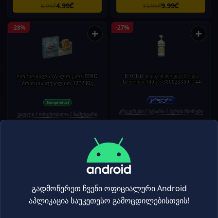
4.99₾
9.99₾
6.95₾
13.95₾
-28%
-27%
+
+
ორცხობილა /ბალოკკო/ ZERO
B.YOND ბრინჯის ხლებცი ზღვის
მარილით 100გრ/3800233091144
ბრინჯის ფქვილით 12*230გ
კრეკერები / სუხარი / პურის ჩხირები
ვაფლი / ორცხობილა / ნამცხვარი
8.99₾
3.49₾
12.50₾
4.75₾
-27%
-27%
+
+
გადმოწერეთ ჩვენი ოფიციალური Android
აპლიკაცია საუკეთესო გამოცდილებისთვის!
„რაის ქვინ“ ბრინჯი „ბასმათი“ 1
B.YONDბრინჯის ჩიფსი ჩედარი
კგ
პომ.60გრ/3800233091168