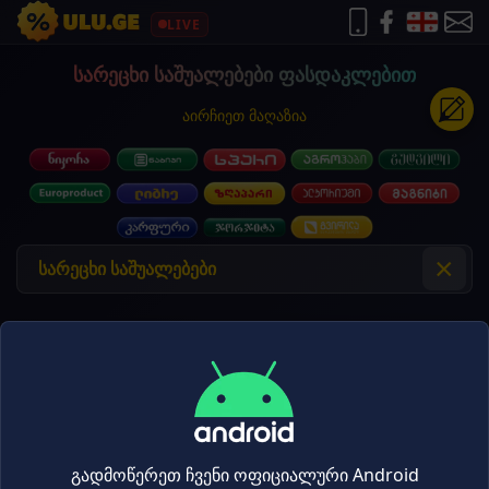
LIVE
სარეცხი საშუალებები ფასდაკლებით
აირჩიეთ მაღაზია
×
ამ პარამეტრებით
პროდუქტები ვერ
მოიძებნა.
გადმოწერეთ ჩვენი ოფიციალური Android