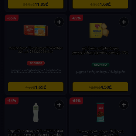
11.99₾
1.69₾
34.95₾
4.80₾
-65%
-65%
+
+
ორცხობილა "საიუბილეო" სამარხვო
დრ.შარი-ორცხობილა
224 გრ 7622202204340
გლუტენის,ლაქტოზის გარეშე.175გ
ვაფლი / ორცხობილა / ნამცხვარი
ვაფლი / ორცხობილა / ნამცხვარი
1.69₾
4.50₾
4.80₾
12.90₾
-64%
-64%
+
+
https://i.postimg.cc/L6pmWBPp/shok
შოკოლადის ფილა /ნესტლე
oladis-phila-nestle-rdziani-shokoladi-
კლასიკი რძით /82 გრ