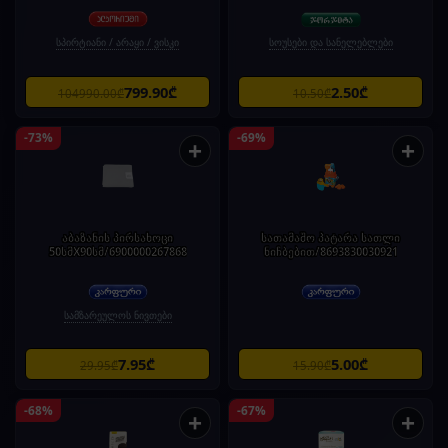
სპირტიანი / არაყი / ვისკი
სოუსები და სანელებლები
799.90₾
2.50₾
104990.00₾
10.50₾
-73%
-69%
+
+
აბაზანის პირსახოცი
სათამაშო პატარა სათლი
50სმX90სმ/6900000267868
ნიჩბებით/8693830030921
სამზარეულოს ნივთები
7.95₾
5.00₾
29.95₾
15.90₾
-68%
-67%
+
+