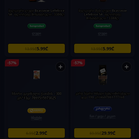
ბელგიური ლუდი Brasserie Lefèbvre
ბელგიური მუქი ლუდი Brasserie
SA 'ფლორეფე მონასტრული', 330მლ
Lefèbvre SA 'ფლორეფე
მონასტრული', 330მლ
ლუდი
ლუდი
5.99₾
5.99₾
13.95₾
13.95₾
-57%
-57%
+
+
ჩხირი გაყინული ქათმის - 300
კარტ ნუარი ხსნადი სუბლიმირებული
ყავა 190 გრ/4607001777168
გრ*13ც/ 7891515973025
ჩაი / ყავა / კაკაო
სნექები
2.99₾
29.99₾
6.95₾
69.95₾