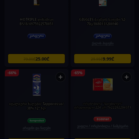
HOTRIPLE დინამიკი
GIGGLES ბავშვის საფენი S2-
BS18/6975922578651
70ც/8680131206940
ქალის ჰიგიენა
25.00₾
9.99₾
79.00₾
29.95₾
-66%
-65%
+
+
იტალიური ნაღები/ Tapporosso/
ორცხობილა "საიუბილეო"
ტრადიციული 224 გრ 7622202204371
38% 12*1ლ
ვაფლი / ორცხობილა / ნამცხვარი
არაჟანი და ნაღები