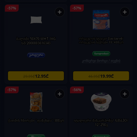
-57%
-57%
+
+
ბალიში 50X70 WHT 1KG
ორაგულის სტეიკი/ Dardanel/
ორაგულის ნაჭრები 10*400გრ
სმ/2000003616343
კონსერვი (ხორცი / თევზი)
12.95₾
19.99₾
29.95₾
46.95₾
-57%
-56%
+
+
ქათმის ჩხირები "ფაზენდა" 300გრ
იტალიური მასკარპონე/ GIGLIO/
12*250გ