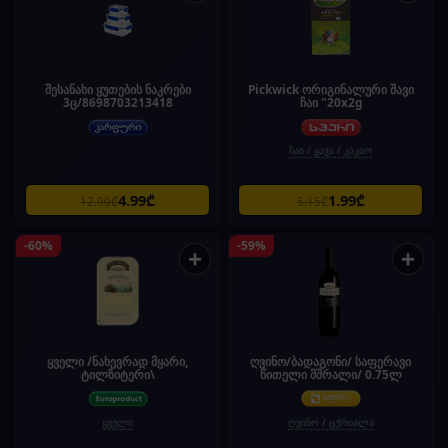
შესანახი ყუთების ნაკრები
Pickwick ორიგინალური შავი
3ც/8698703213418
ჩაი "20x2g
ჩაი / ყავა / კაკაო
4.99₾
1.99₾
12.90₾
5.15₾
-60%
-59%
+
+
ყველი /ნახევრად მყარი,
ღვინო/ბადაგონი/ საფერავი
ტილზიტერი\
წითელი მშრალი/ 0.75ლ
ყველი
ღვინო / ცქრიალა