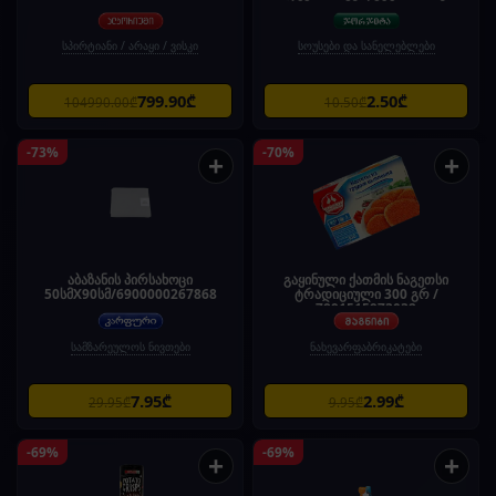
სპირტიანი / არაყი / ვისკი
სოუსები და სანელებლები
799.90₾
2.50₾
104990.00₾
10.50₾
-73%
-70%
+
+
აბაზანის პირსახოცი
გაყინული ქათმის ნაგეთსი
50სმX90სმ/6900000267868
ტრადიციული 300 გრ /
7891515973032
სამზარეულოს ნივთები
ნახევარფაბრიკატები
7.95₾
2.99₾
29.95₾
9.95₾
-69%
-69%
+
+