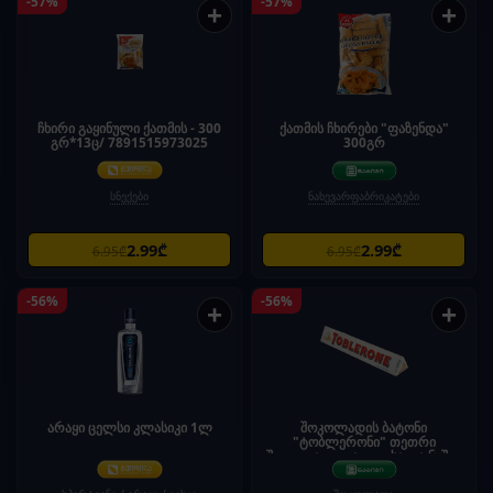
-57%
-57%
+
+
ჩხირი გაყინული ქათმის - 300
ქათმის ჩხირები "ფაზენდა"
გრ*13ც/ 7891515973025
300გრ
სნექები
ნახევარფაბრიკატები
2.99₾
2.99₾
6.95₾
6.95₾
-56%
-56%
+
+
არაყი ცელსი კლასიკი 1ლ
შოკოლადის ბატონი
"ტობლერონი" თეთრი
შოკოლადი თაფლისა და ნუშის
ნუგათი 100გრ