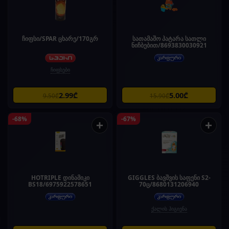
ჩიფსი/SPAR ცხარე/170გრ
სათამაშო პატარა სათლი
ნიჩბებით/8693830030921
ჩიფსები
2.99₾
5.00₾
9.50₾
15.90₾
-68%
-67%
+
+
HOTRIPLE დინამიკი
GIGGLES ბავშვის საფენი S2-
BS18/6975922578651
70ც/8680131206940
ქალის ჰიგიენა