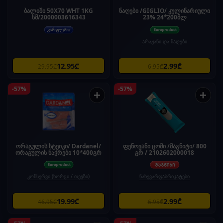
ბალიში 50X70 WHT 1KG
ნაღები /GIGLIO/ კულინარიული
სმ/2000003616343
23% 24*200მლ
არაჟანი და ნაღები
12.95₾
2.99₾
29.95₾
6.95₾
-57%
-57%
+
+
ორაგულის სტეიკი/ Dardanel/
ფენოვანი ცომი /მაგნიტი/ 800
ორაგულის ნაჭრები 10*400გრ
გრ / 2102602000018
კონსერვი (ხორცი / თევზი)
ნახევარფაბრიკატები
19.99₾
2.99₾
46.95₾
6.95₾