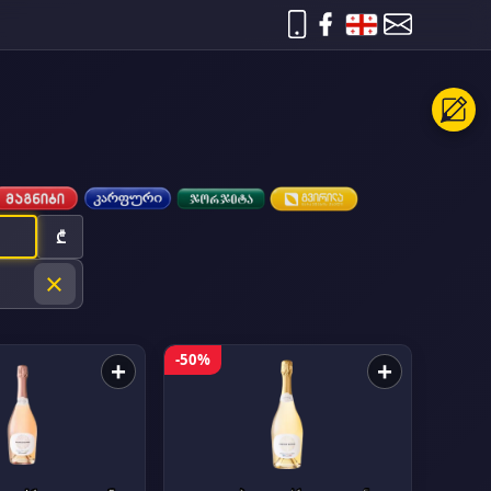
₾
×
-50%
+
+