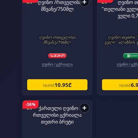
+
ღვინო /რთველისი
ღვინო თეთრი 
მწვანე/750მლ
ველი" ალაზნის 
ღვინო / ცქრიალა
ღვინო / ცქ
10.95₾
6.
16.99₾
10.95₾
-36%
+