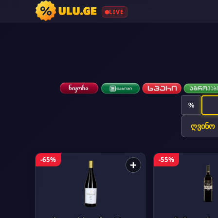
LIVE
%
-65%
-55%
+