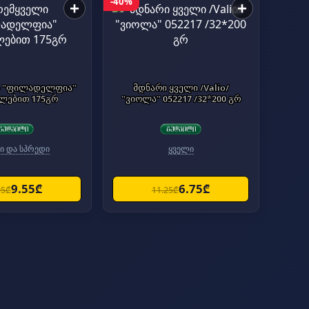
-40%
+
+
ი "ფილადელფია"
მდნარი ყველი /Valio/
ილებით 175გრ
"ვიოლა" 052217 /32*200 გრ
ი და სპრედი
ყველი
9.55₾
6.75₾
95₾
11.25₾