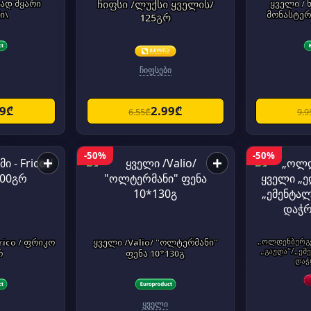
რად მყარი
ჩიფსი /ლუქსი ყველის/
ყველი / 
ი\
მონასტერ
125გრ
ჩიფსები
99₾
2.99₾
6.55₾
9.9
-50%
-50%
+
+
rico / ფრიკო
ყველი /Valio/ "ოლტერმანი"
„ოლდენბურგე
„გაუდა“/„ემ
რ
ფენა 10*130გ
დაჭ
ყველი