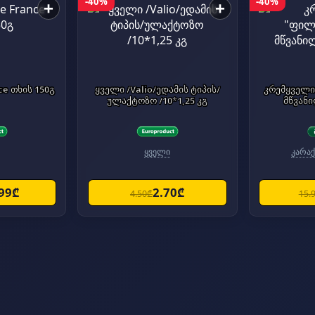
-40%
-40%
+
+
ce თხის 150გ
ყველი /Valio/ედამის ტიპის/
კრემყველ
ულაქტოზო /10*1,25 კგ
მწვან
ყველი
კარაქ
.99₾
2.70₾
4.50₾
15.