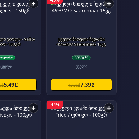
-45%
+
+
 Valio/
ყველი წითელი ჩედარი
იო - 150გრ
45%/MO Saaremaa/ 15კგ
ყველი
ყველი
5.49₾
7.39₾
5₾
13.36₾
-44%
+
+