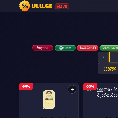
LIVE
%
-60%
-55%
+