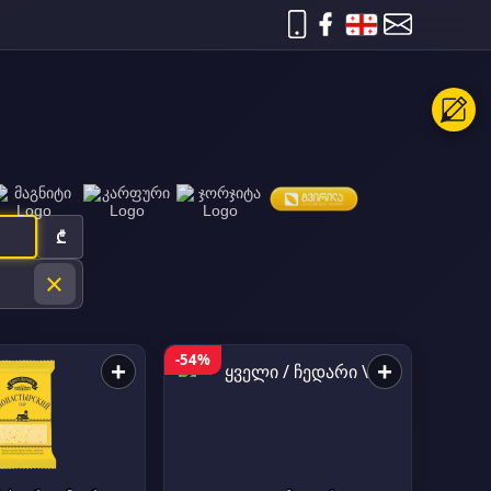
₾
×
-54%
+
+