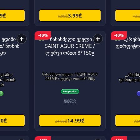
99₾
3.99₾
6.95₾
13.
-40%
-40%
+
+
წასასმელი ყველი / SAINT AGUR
„კრემბ
CREME / ლურჯი ობით 8*150გ
/ წონის
ფირფიტოვ
გრ
ყველი
20₾
14.99₾
24.95₾
7.5