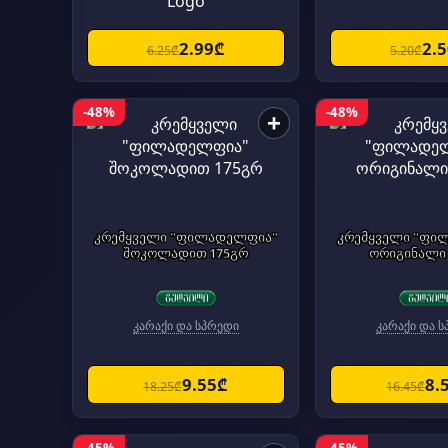
2.99₾
2.
6.25₾
5.20₾
-48%
-48%
+
კრემყველი "ფილადელფია"
კრემყველი "ფი
შოკოლადით 175გრ
ორიგინალი
კარაქი და სპრედი
კარაქი და 
9.55₾
8.
18.25₾
16.45₾