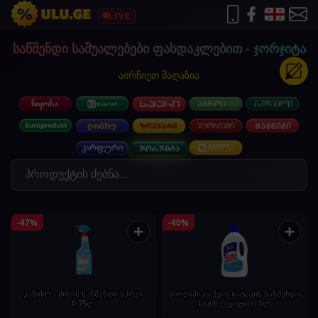
LIVE
საწმენდი საშუალებები ფასდაკლებით - ჯორჯიტა
აირჩიეთ მაღაზია
-47%
-40%
+
+
კაზინო - მინის საწმენდი სპრეი
ბიოქიმიკა-ქვის იატაკის საწმენდი
0.75ლ
სითხე ცვილით 1ლ