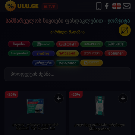
LIVE
სამზარეულოს ნივთები ფასდაკლებით - ჯორჯიტა
აირჩიეთ მაღაზია
-20%
-20%
+
+
ვილედა - ღრუბელი ტეფლონის
კოტონევე-დასაბანი ღრუბელი
ზედაპირ. "პურ აქტივი" №2
(მასაჟორით)