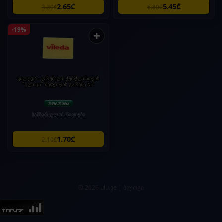
2.65₾
5.45₾
3.30₾
6.80₾
-19%
+
ვილედა - ღრუბელი ჭურჭლისთვის
"გლიცი" შეფუთვის გარეშე №1
სამზარეულოს ნივთები
1.70₾
2.10₾
© 2026 ulu.ge |
ბლოგი