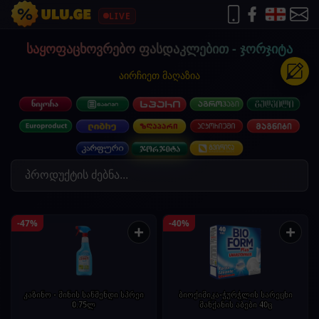
LIVE
საყოფაცხოვრებო ფასდაკლებით - ჯორჯიტა
აირჩიეთ მაღაზია
-47%
-40%
+
+
კაზინო - მინის საწმენდი სპრეი
ბიოქიმიკა-ჭურჭლის სარეცხი
0.75ლ
მანქანის აბები 40ც