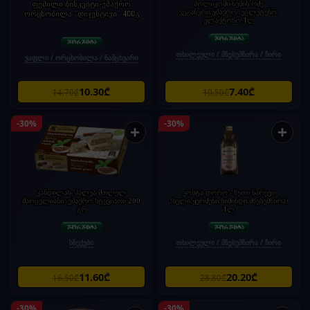
ფემილი ბისკვიტი-უშაქრო
პოლიკომი-ნუშის რძე
ვეგანური,უშაქრო ,უგლუტენო,
ორცხობილა "დიჯესტივი" 400გ
ულაქტოზო.1ლ
თხილეული / მზესუმზირა / ჩირი
ვაფლი / ორცხობილა / ნამცხვარი
10.30₾
7.40₾
14.70₾
10.50₾
-30%
-30%
+
+
კანდილას- ჰალვა მთლელ
კოსტა დორო - ზეთი ნარევი
მარცვლიანი, უშაქრო სტევიათი 200
(სელი,ყურძენი,სიმინდი,მზესუმზირა)
გრ
1ლ
სნექები
თხილეული / მზესუმზირა / ჩირი
11.60₾
20.20₾
16.50₾
28.80₾
-30%
-30%