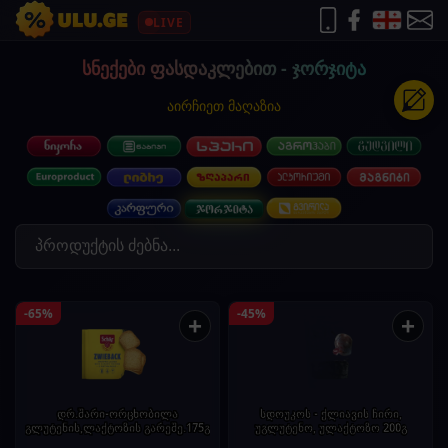
LIVE
სნექები ფასდაკლებით - ჯორჯიტა
აირჩიეთ მაღაზია
-65%
-45%
+
+
დრ.შარი-ორცხობილა
სდოუკოს - ქლიავის ჩირი,
გლუტენის,ლაქტოზის გარეშე.175გ
უგლუტენო, ულაქტოზო 200გ