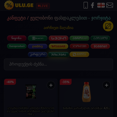
LIVE
კანფეტი / ჟელიბონი ფასდაკლებით - ჯორჯიტა
აირჩიეთ მაღაზია
-40%
-35%
+
+
ლიკინგი-საწუწნი კანფეტი მენთოლის
სისინი-კარამელის ტოპინგი 420გ
და ევკალიპტის არომატით უგლუტენო
150 გ