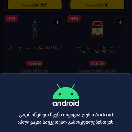
24.95₾
5.99₾
45.95₾
10.80₾
-44%
-44%
+
+
არ-სი კოლა 2 ლ / 4860103352323
ტომატ პასტა "ჩვენი სუფრა"
720გრ / 4760065703228
გაზიანი სასმელები
სოუსები და სანელებლები
1.99₾
4.99₾
3.55₾
8.95₾
-44%
-44%
+
+
გადმოწერეთ ჩვენი ოფიციალური Android
აპლიკაცია საუკეთესო გამოცდილებისთვის!
ლუდი "ჰოპ ჰაუსი" (მ/ბ) 330 მლ
არ-სი კოლა orange 2 ლ /