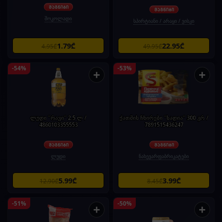
შოკოლადი
სპირტიანი / არაყი / ვისკი
1.79₾
22.95₾
4.95₾
49.95₾
-54%
-53%
+
+
ლუდი "რავი" 2.5 ლ /
ქათმის ჩხირები "სადია" 300 გრ /
4860103355553
7891515436247
ლუდი
ნახევარფაბრიკატები
5.99₾
3.99₾
12.90₾
8.45₾
-51%
-50%
+
+