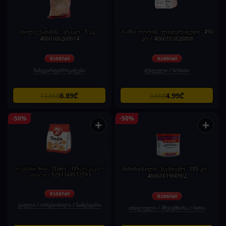
ფილე ქათმის "გრაკო" 1 კგ /
შაშხი ღორის "ლიდერ-ფუდი" 450
4860106260014
გრ / 4860103820808
ნახევარფაბრიკატები
ძეხვეული / სოსისი
6.89₾
4.99₾
13.95₾
9.95₾
-50%
-50%
+
+
კრუასანი მინი "7Days" 185გრ კაკაო/
მიწისთხილი "სუპრემო" 185 გრ /
ვანილი / 5201360572793
4860101960902
ვაფლი / ორცხობილა / ნამცხვარი
თხილეული / მზესუმზირა / ჩირი