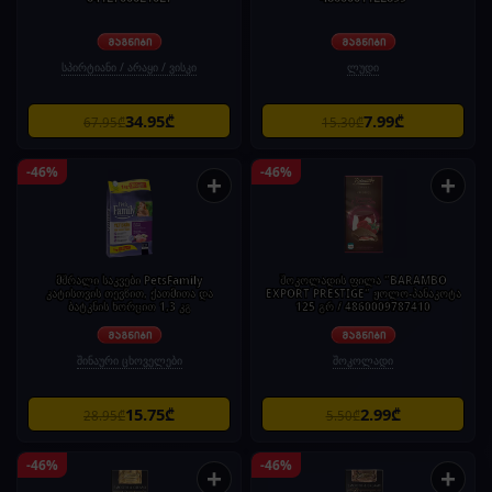
სპირტიანი / არაყი / ვისკი
ლუდი
34.95₾
7.99₾
67.95₾
15.30₾
-46%
-46%
+
+
მშრალი საკვები PetsFamily
შოკოლადის ფილა "BARAMBO
კატისთვის თევზით, ქათმითა და
EXPORT PRESTIGE" ჟოლო-პანაკოტა
ბატკნის ხორცით 1,3 კგ
125 გრ / 4860009787410
შინაური ცხოველები
შოკოლადი
15.75₾
2.99₾
28.95₾
5.50₾
-46%
-46%
+
+