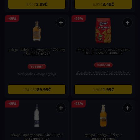
2.99₾
3.49₾
5.95₾
6.95₾
-49%
-49%
+
+
ვისკი "მანქი შოულდერი" 700 მლ
კრეკერი "კროკო" პიცის არომატით
100 გრ / 5941194000252
/ 5010327105215
კრეკერები / სუხარი / პურის ჩხირები
სპირტიანი / არაყი / ვისკი
89.95₾
1.99₾
174.95₾
3.90₾
-49%
-48%
+
+
არაყი "ფინლანდია" 40% 1 ლ /
ლუდი "ქარვა" 2.5 ლ /
6412700021027
4860001122899