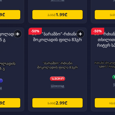
99₾
1.99₾
3.95₾
9.9
-50%
-50%
+
+
კოლადის
"ბარამბო"-რძიანი
რძიანი შოკოლ
sport/ რიტ
შოკოლადის ფილა 83გრ
5 გ
Шоколад
д
49₾
2.99₾
5.99₾
10.