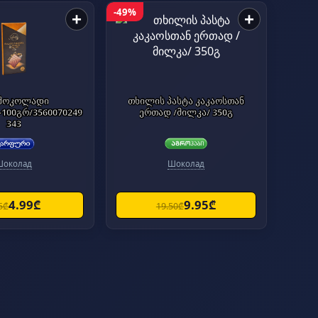
-49%
+
+
 შოკოლადი
თხილის პასტა კაკაოსთან
100გრ/3560070249
ერთად /მილკა/ 350გ
343
Шоколад
Шоколад
4.99₾
9.95₾
5₾
19.50₾