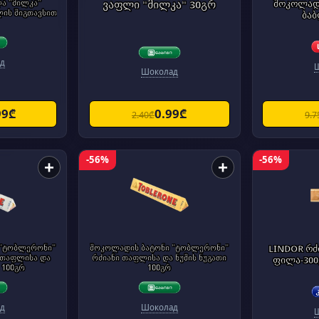
ა "მილკა"
ვაფლი "მილკა" 30გრ
შოკოლად
ლის შიგთავსით
ბაბ
д
Шоколад
99₾
0.99₾
2.40₾
9.7
-56%
-56%
+
+
 "ტობლერონი"
შოკოლადის ბატონი "ტობლერონი"
LINDOR რძ
თაფლისა და
რძიანი თაფლისა და ნუშის ნუგათი
ფილა-300
 100გრ
100გრ
д
Шоколад