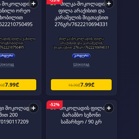
-53%
+
+
ლადის ფილა ვანილი
მილკა-შოკოლადის ფილა
 ორცხობილით
არაქისით და კარამელის
7622210750495
შიგთავსით 276გრ/7622210694331
Шоколад
Шоколад
7.99₾
7.99₾
90₾
16.90₾
-52%
+
+