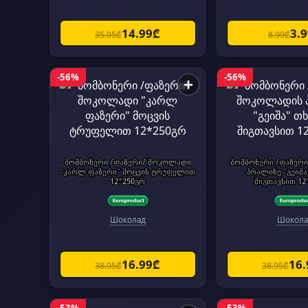
14.99₾
3.
35.95₾
8.99₾
-56%
-56%
+
ბომბონერი /ფაზერი/ შოკოლადი
ბომბონერი /ფაზერ
"კარლ ფაზერი" მოცვის ტრუფელით
პრალინე "გეიშ
12*250გრ
შიგთავსით 12
Шоколад
Шокола
16.99₾
16
38.95₾
38.95₾