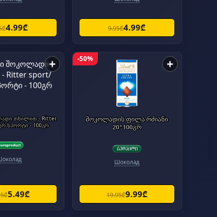
4.99₾
4.99₾
5₾
9.95₾
-50%
+
+
ადი თხილით - Ritter
შოკოლადის ფილა რძიანი
ერ სპორტი - 100გრ
20*100გრ
Шоколад
Шоколад
5.49₾
9.99₾
95₾
19.95₾