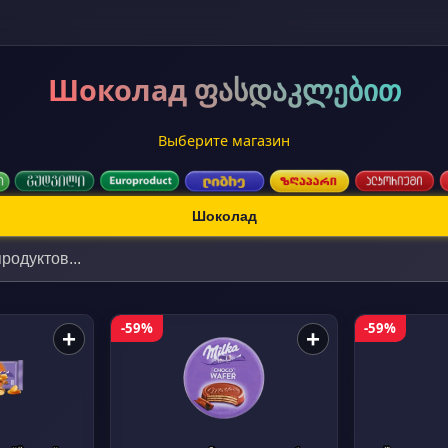
Шоколад ფასდაკლებით
Выберите магазин
Шоколад
-59%
-59%
+
+