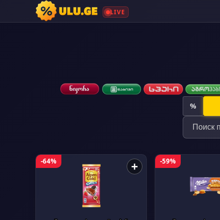
LIVE
%
-64%
-59%
+