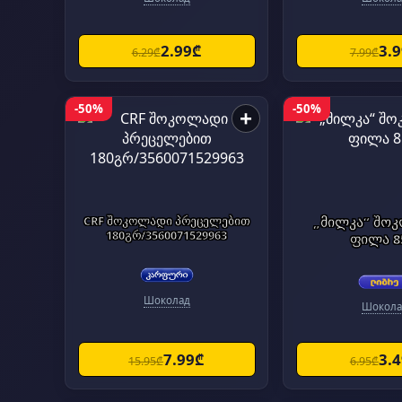
2.99₾
3.
6.29₾
7.99₾
-50%
-50%
+
CRF შოკოლადი პრეცელებით
„მილკა“ შო
180გრ/3560071529963
ფილა 8
Шоколад
Шокола
7.99₾
3.
15.95₾
6.95₾