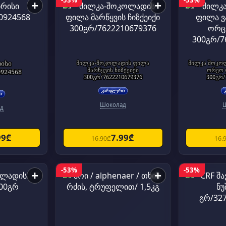
-53%
-53%
+
+
ისი
მილკა-შოკოლადის ფილა
მილკა შოკო
მარწყვის ჩიზქეიქი
ორეო
0924568
300გრ/7622210679376
300გრ/
Шоколад
д
99₾
7.99₾
16.90₾
16.
-53%
-53%
+
+