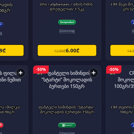
ლადის
ბრი / alphenaer / თხის რძის,
CRF შავი შ
ტრუფელით/ 1,5კგ
გრ/32
00გრ
Шоколад
д
99₾
6.00₾
12.80₾
14.
-50%
-50%
+
+
ა /მილკა/
ფანტელი სიმინდის ”სტარტი”
CRF თეთრი
ით 90გრ
შოკოლადის ბურთები 150გრ
100გრ/
д
Шоколад