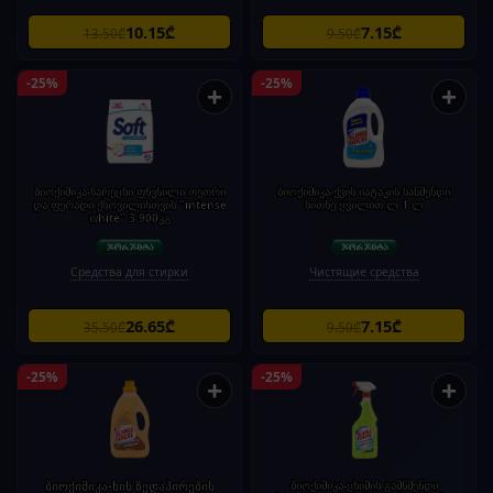
10.15₾
7.15₾
13.50₾
9.50₾
-25%
-25%
+
+
ბიოქიმიკა-სარეცხი ფხვნილი თეთრი
ბიოქიმიკა-ქვის იატაკის საწმენდი
და ფერადი ქსოვილისთვის "intense
სითხე ცვილით.ლ 1 ლ
white" 3.900კგ
Средства для стирки
Чистящие средства
26.65₾
7.15₾
35.50₾
9.50₾
-25%
-25%
+
+
ბიოქიმიკა-ხის ზედაპირების
ბიოქიმიკა-ცხიმის გამწმენდი