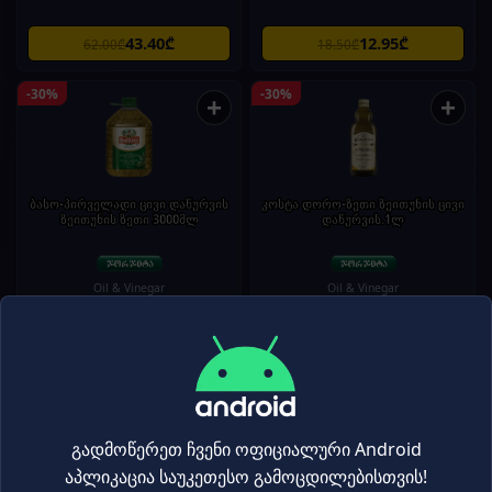
43.40₾
12.95₾
62.00₾
18.50₾
-30%
-30%
+
+
ბასო-პირველადი ცივი დაწურვის
კოსტა დორო-ზეთი ზეითუნის ცივი
ზეითუნის ზეთი 3000მლ
დაწურვის.1ლ
Oil & Vinegar
Oil & Vinegar
150.50₾
43.40₾
215.00₾
62.00₾
-30%
-30%
+
+
გადმოწერეთ ჩვენი ოფიციალური Android
აპლიკაცია საუკეთესო გამოცდილებისთვის!