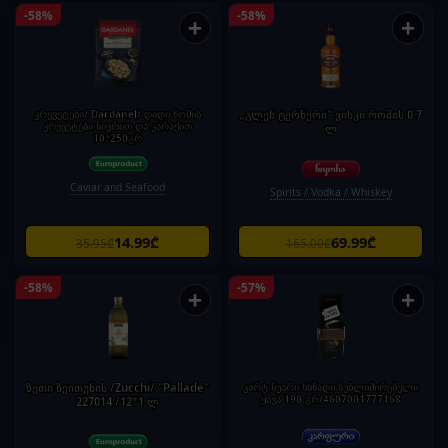
-58%
-58%
+
+
კრევეტები/ Dardanel/ დიდი ზომის
„გლენ ტერნერი“ ვისკი რომის 0.7
კრევეტები ნივრით და კარაქით
ლ
10*250გრ
Caviar and Seafood
Spirits / Vodka / Whiskey
14.99₾
69.99₾
35.95₾
165.00₾
-58%
-57%
+
+
ზეთი ზეითუნის /Zucchi/ "Pallade"
კარტ ნუარი ხსნადი სუბლიმირებული
ყავა 190 გრ/4607001777168
227014 /12*1 ლ