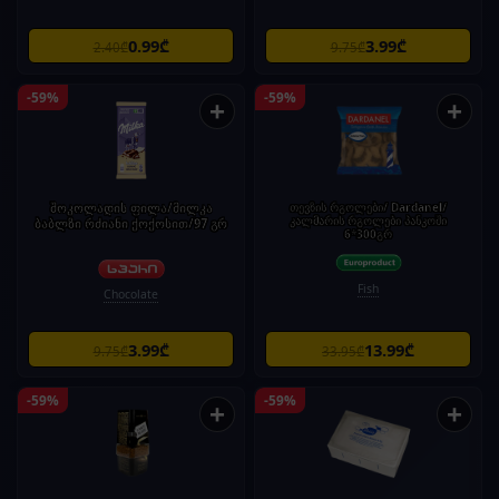
0.99₾
3.99₾
2.40₾
9.75₾
-59%
-59%
+
+
შოკოლადის ფილა/მილკა
თევზის რგოლები/ Dardanel/
კალმარის რგოლები პანკოში
ბაბლზი რძიანი ქოქოსით/97 გრ
6*300გრ
Fish
Chocolate
3.99₾
13.99₾
9.75₾
33.95₾
-59%
-59%
+
+