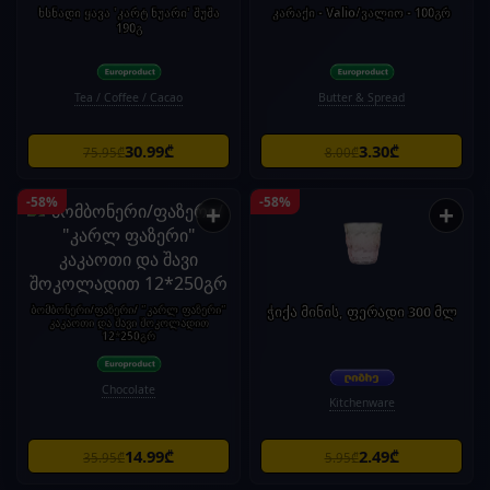
ხსნადი ყავა 'კარტ ნუარი' შუშა
კარაქი - Valio/ვალიო - 100გრ
190გ
Tea / Coffee / Cacao
Butter & Spread
30.99₾
3.30₾
75.95₾
8.00₾
-58%
-58%
+
+
ბომბონერი/ფაზერი/ "კარლ ფაზერი"
ჭიქა მინის, ფერადი 300 მლ
კაკაოთი და შავი შოკოლადით
12*250გრ
Chocolate
Kitchenware
14.99₾
2.49₾
35.95₾
5.95₾