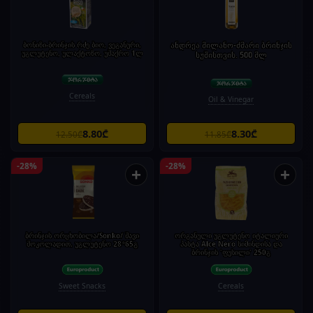
ბონიზი-ბრინჯის რძე ბიო, ვეგანური,
ანდრეა მილანო-ძმარი ბრინჯის
უგლუტენო, ულაქტოზო, უშაქრო 1ლ
სუშისთვის. 500 მლ
Cereals
Oil & Vinegar
8.80₾
8.30₾
12.50₾
11.85₾
-28%
-28%
+
+
ბრინჯის ორცხობილა/Sonko/ შავი
ორგანული უგლუტენო იტალიური
შოკოლადით, უგლუტენო 28*65გ
პასტა Alce Nero სიმინდისა და
ბრინჯის 'ფუსილი' 250გ
Sweet Snacks
Cereals