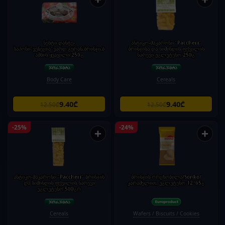
ნესტი დანტე-
ანტიკო-მაკარონი "Paccheri"
საპონი"ვენეცია"ვარდ.გერან,ბრინჯი,ბ
ბრინჯისა და სიმინდის ფქვილის
ამბის ყვავილი.250გ
ნარევი უგლუტენო 250გ
Body Care
Cereals
9.40₾
9.40₾
12.50₾
12.50₾
-25%
-24%
+
+
ანტიკო-მაკარონი "Paccheri" ბრინჯის
ბრინჯის ორცხობილა/Sonko/
და სიმინდის ფქვილის ნარევი
კარამელით, უგლუტენო 12*65გ
უგლუტენო 500გრ
Cereals
Wafers / Biscuits / Cookies