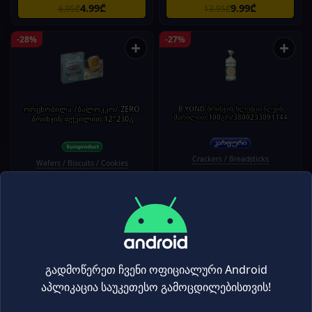
4.99₾
9.99₾
6.95₾
13.95₾
-28%
-27%
+
+
ორცხობილა /ბალოკკო/ ZERO
B.YOND ბრინჯის ხლებცი ზღვის
მარილით 100გრ/3800233091144
ბრინჯის ფქვილით 12*230გ
Crackers / Breadsticks
Wafers / Biscuits / Cookies
8.99₾
3.49₾
12.50₾
4.75₾
-27%
-27%
+
+
გადმოწერეთ ჩვენი ოფიციალური Android
აპლიკაცია საუკეთესო გამოცდილებისთვის!
„რაის ქვინ“ ბრინჯი „ბასმათი“ 1
B.YONDბრინჯის ჩიფსი ჩედარი
კგ
პომ.60გრ/3800233091168