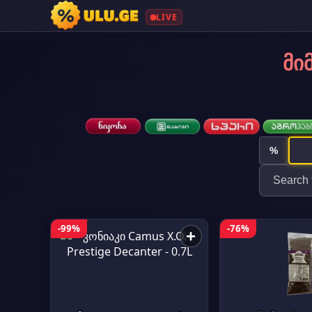
LIVE
მი
%
-99%
-76%
+