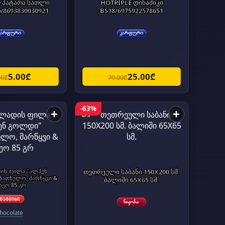
ო პატარა სათლი
HOTRIPLE დინამიკი
/8693830030921
BS18/6975922578651
5.00₾
25.00₾
90₾
79.00₾
-63%
+
+
ის ფილა "ალპენ
თეთრეული საბანი 150X200 სმ.
ზაფხულო, მარწყვი &
ბალიში 65X65 სმ.
ეო 85 გრ
hocolate