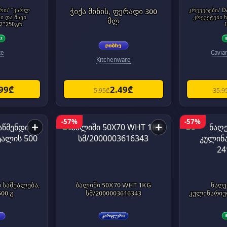
"კარლ
ჭიქა მინის, ფერადი 300
კრევეტები/ D
ი და შავი
კრევეტები 
მლ
2*250გრ
te
Cavia
Kitchenware
.99₾
2.49₾
5.95₾
35.9
-57%
-57%
+
+
ი საშუალება,
ბალიში 50X70 WHT 1KG
ნაღე
00 გ
სმ/2000003616343
კულინარიუ