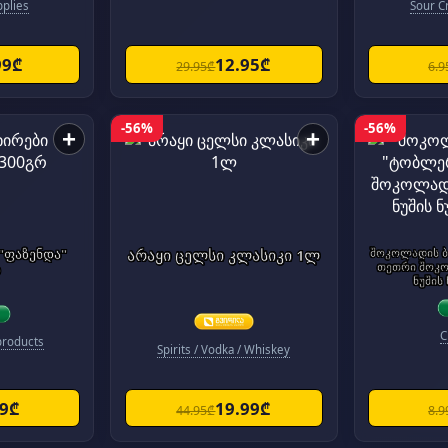
pplies
Sour 
99₾
12.95₾
29.95₾
6.9
-56%
-56%
+
+
 "ფაზენდა"
არაყი ცელსი კლასიკი 1ლ
შოკოლადის ბ
თეთრი შოკ
რ
ნუშის
C
products
Spirits / Vodka / Whiskey
99₾
19.99₾
44.95₾
8.9