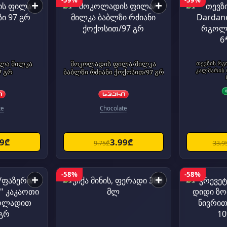
-59%
-59%
+
+
ლა მილკა
შოკოლადის ფილა/მილკა
თევზის რგ
კალმარის 
7 გრ
ბაბლზი რძიანი ქოქოსით/97 გრ
te
Chocolate
99₾
3.99₾
9.75₾
33.9
-58%
-58%
+
+