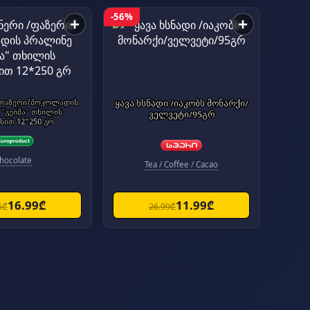
-56%
+
+
/ფაზერი/შოკოლადის
ყავა ხსნადი /იაკობს მონარქი/
"გეიშა" თხილის
ველვეტი/95გრ
სით 12*250 გრ
hocolate
Tea / Coffee / Cacao
16.99₾
11.99₾
5₾
26.99₾