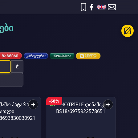
ები
₾
-68%
+
+