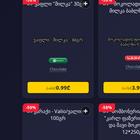
-59%
-59%
+
ვაფლი "მილკა" 30გრ
შოკოლადის ფი
ბაბლზი 9
Chocola
Chocolate
0.99₾
3.
2.40₾
9.75₾
-59%
-58%
+