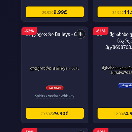
9.99₾
11
29.95₾
34.95₾
-62%
-61%
+
ლიქიორი Baileys - 0.7L
შესანახი ყუთებ
3ც/8698703
Spirits / Vodka / Whiskey
29.90₾
4.
79.50₾
12.90₾