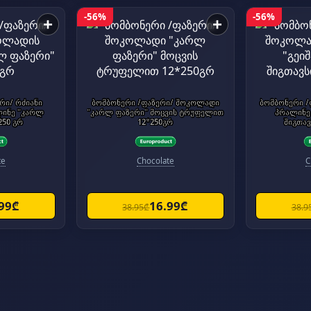
-56%
-56%
+
+
რი/ რძიანი
ბომბონერი /ფაზერი/ შოკოლადი
ბომბონერი 
ინე "კარლ
"კარლ ფაზერი" მოცვის ტრუფელით
პრალინე 
" 12*250 გრ
12*250გრ
შიგთავ
te
Chocolate
C
.99₾
16.99₾
38.95₾
38.9