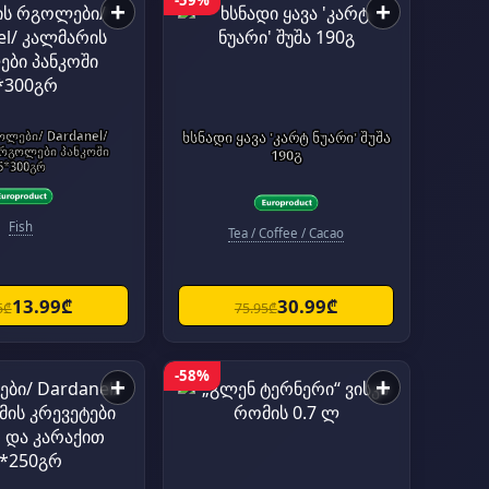
-59%
+
+
ოლები/ Dardanel/
ხსნადი ყავა 'კარტ ნუარი' შუშა
რგოლები პანკოში
190გ
6*300გრ
Fish
Tea / Coffee / Cacao
13.99₾
30.99₾
5₾
75.95₾
-58%
+
+