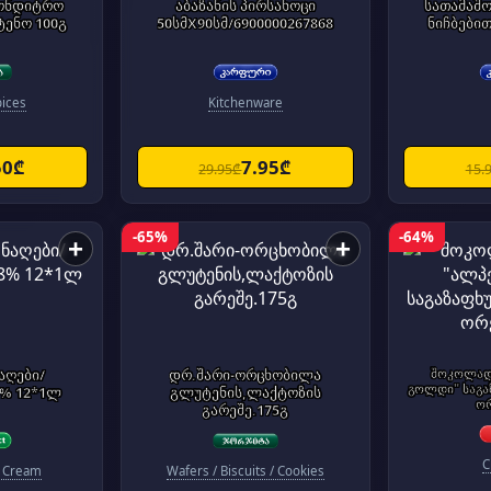
კონდიტრო
აბაზანის პირსახოცი
სათამაშ
ენო 100გ
50სმX90სმ/6900000267868
ნიჩბებით
pices
Kitchenware
50₾
7.95₾
29.95₾
15.
-65%
-64%
+
+
აღები/
დრ.შარი-ორცხობილა
შოკოლად
გოლდი" საგა
8% 12*1ლ
გლუტენის,ლაქტოზის
ორ
გარეშე.175გ
C
 Cream
Wafers / Biscuits / Cookies