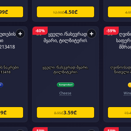
.99₾
4.50₾
12.90₾
4.9
-60%
-59%
+
+
ის ნაკრები
ყველი /ნახევრად მყარი,
ღვინო/ბად
213418
ტილზიტერი\
წითელი 
Cheese
Wine
99₾
3.59₾
8.95₾
19.