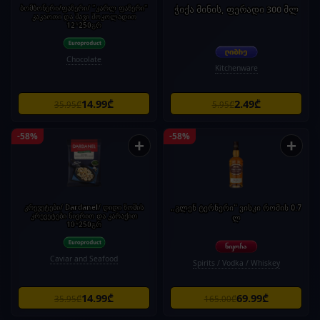
ბომბონერი/ფაზერი/ "კარლ ფაზერი"
ჭიქა მინის, ფერადი 300 მლ
კაკაოთი და შავი შოკოლადით
12*250გრ
Chocolate
Kitchenware
14.99₾
2.49₾
35.95₾
5.95₾
-58%
-58%
+
+
კრევეტები/ Dardanel/ დიდი ზომის
„გლენ ტერნერი“ ვისკი რომის 0.7
კრევეტები ნივრით და კარაქით
ლ
10*250გრ
Caviar and Seafood
Spirits / Vodka / Whiskey
14.99₾
69.99₾
35.95₾
165.00₾