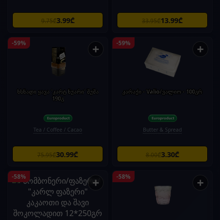
3.99₾
13.99₾
9.75₾
33.95₾
-59%
-59%
+
+
ხსნადი ყავა 'კარტ ნუარი' შუშა
კარაქი - Valio/ვალიო - 100გრ
190გ
Tea / Coffee / Cacao
Butter & Spread
30.99₾
3.30₾
75.95₾
8.00₾
-58%
-58%
+
+