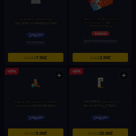
აბაზანის პირსახოცი
გაყინული ქათმის ნაგეთსი
ტრადიციული 300 გრ /
50სმX90სმ/6900000267868
7891515973032
Semi-finished products
Kitchenware
7.95₾
2.99₾
29.95₾
9.95₾
-69%
-68%
+
+
სათამაშო პატარა სათლი
HOTRIPLE დინამიკი
ნიჩბებით/8693830030921
BS18/6975922578651
5.00₾
25.00₾
15.90₾
79.00₾