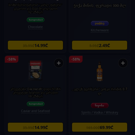
ბომბონერი/ფაზერი/ "კარლ ფაზერი"
ჭიქა მინის, ფერადი 300 მლ
კაკაოთი და შავი შოკოლადით
12*250გრ
Chocolate
Kitchenware
14.99₾
2.49₾
35.95₾
5.95₾
-58%
-58%
+
+
კრევეტები/ Dardanel/ დიდი ზომის
„გლენ ტერნერი“ ვისკი რომის 0.7
კრევეტები ნივრით და კარაქით
ლ
10*250გრ
Caviar and Seafood
Spirits / Vodka / Whiskey
14.99₾
69.99₾
35.95₾
165.00₾