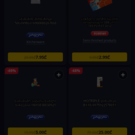
აბაზანის პირსახოცი
გაყინული ქათმის ნაგეთსი
ტრადიციული 300 გრ /
50სმX90სმ/6900000267868
7891515973032
Semi-finished products
Kitchenware
7.95₾
2.99₾
29.95₾
9.95₾
-69%
-68%
+
+
სათამაშო პატარა სათლი
HOTRIPLE დინამიკი
ნიჩბებით/8693830030921
BS18/6975922578651
5.00₾
25.00₾
15.90₾
79.00₾