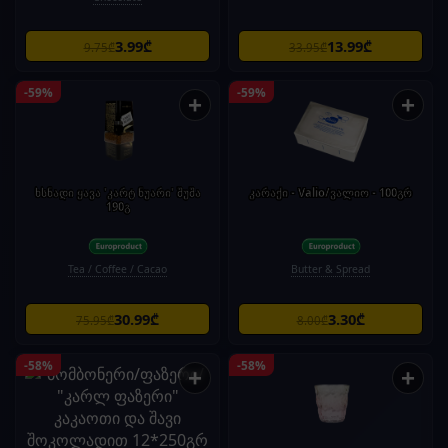
3.99₾
13.99₾
9.75₾
33.95₾
-59%
-59%
+
+
ხსნადი ყავა 'კარტ ნუარი' შუშა
კარაქი - Valio/ვალიო - 100გრ
190გ
Tea / Coffee / Cacao
Butter & Spread
30.99₾
3.30₾
75.95₾
8.00₾
-58%
-58%
+
+