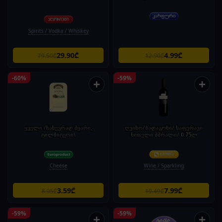
Spirits / Vodka / Whiskey
29.90₾
4.99₾
79.50₾
12.90₾
-60%
-59%
+
+
ყველი /ნახევრად მყარი,
ღვინო/ბადაგონი/ საფერავი
ტილზიტერი\
წითელი მშრალი/ 0.75ლ
Cheese
Wine / Sparkling
3.59₾
7.99₾
8.95₾
19.49₾
-59%
-59%
+
+