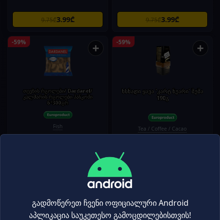
3.99₾
3.99₾
9.75₾
9.75₾
-59%
-59%
+
+
თევზის რგოლები/ Dardanel/
ხსნადი ყავა 'კარტ ნუარი' შუშა
კალმარის რგოლები პანკოში
190გ
6*300გრ
Fish
Tea / Coffee / Cacao
13.99₾
30.99₾
33.95₾
75.95₾
-59%
-58%
+
+
გადმოწერეთ ჩვენი ოფიციალური Android
აპლიკაცია საუკეთესო გამოცდილებისთვის!