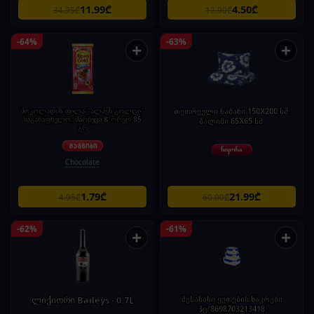
11.99₾
4.50₾
34.95₾
12.90₾
-64%
-63%
+
+
შოკოლადის ფილა "ალპენ გოლდი"
თეთრეული საბანი 150X200 სმ.
საგაზაფხულო, მარწყვი & ორეო 85
ბალიში 65X65 სმ.
გრ
Chocolate
1.79₾
21.99₾
4.95₾
60.00₾
-62%
-61%
+
+
ლიქიორი Baileys - 0.7L
შესანახი ყუთების ნაკრები
3ც/8698703213418