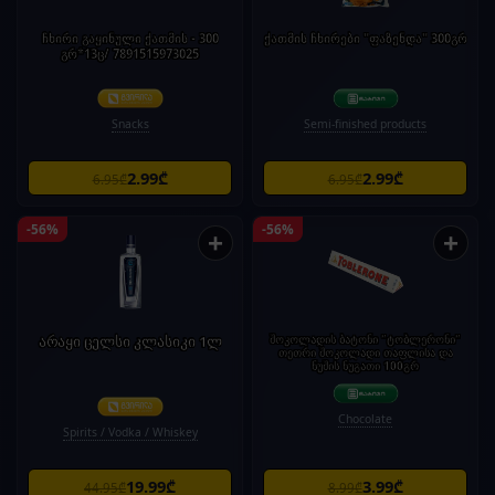
ჩხირი გაყინული ქათმის - 300
ქათმის ჩხირები "ფაზენდა" 300გრ
გრ*13ც/ 7891515973025
Snacks
Semi-finished products
2.99₾
2.99₾
6.95₾
6.95₾
-56%
-56%
+
+
არაყი ცელსი კლასიკი 1ლ
შოკოლადის ბატონი "ტობლერონი"
თეთრი შოკოლადი თაფლისა და
ნუშის ნუგათი 100გრ
Chocolate
Spirits / Vodka / Whiskey
19.99₾
3.99₾
44.95₾
8.99₾