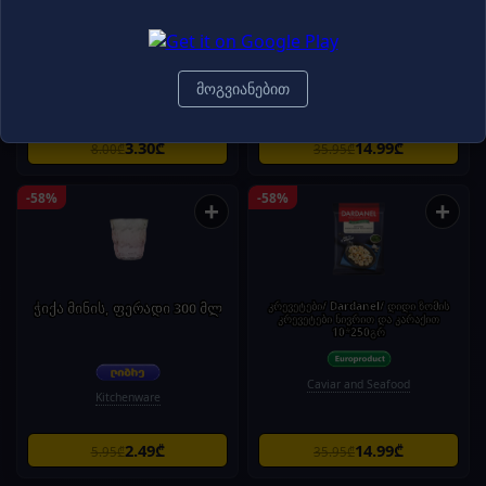
კარაქი - Valio/ვალიო - 100გრ
ბომბონერი/ფაზერი/ "კარლ ფაზერი"
კაკაოთი და შავი შოკოლადით
12*250გრ
მოგვიანებით
Chocolate
Butter & Spread
3.30₾
14.99₾
8.00₾
35.95₾
-58%
-58%
+
+
ჭიქა მინის, ფერადი 300 მლ
კრევეტები/ Dardanel/ დიდი ზომის
კრევეტები ნივრით და კარაქით
10*250გრ
Caviar and Seafood
Kitchenware
2.49₾
14.99₾
5.95₾
35.95₾