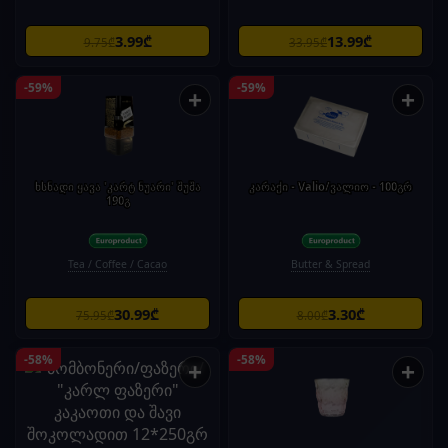
3.99₾
13.99₾
9.75₾
33.95₾
-59%
-59%
+
+
ხსნადი ყავა 'კარტ ნუარი' შუშა
კარაქი - Valio/ვალიო - 100გრ
190გ
Tea / Coffee / Cacao
Butter & Spread
30.99₾
3.30₾
75.95₾
8.00₾
-58%
-58%
+
+