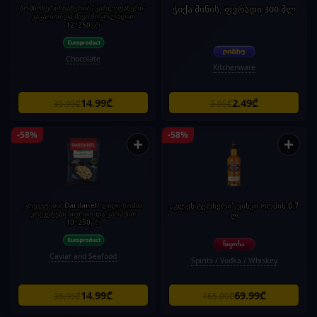
ბომბონერი/ფაზერი/ "კარლ ფაზერი"
ჭიქა მინის, ფერადი 300 მლ
კაკაოთი და შავი შოკოლადით
12*250გრ
Chocolate
Kitchenware
14.99₾
2.49₾
35.95₾
5.95₾
-58%
-58%
+
+
კრევეტები/ Dardanel/ დიდი ზომის
„გლენ ტერნერი“ ვისკი რომის 0.7
კრევეტები ნივრით და კარაქით
ლ
10*250გრ
Caviar and Seafood
Spirits / Vodka / Whiskey
14.99₾
69.99₾
35.95₾
165.00₾