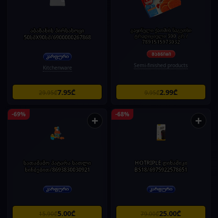
აბაზანის პირსახოცი
გაყინული ქათმის ნაგეთსი
ტრადიციული 300 გრ /
50სმX90სმ/6900000267868
7891515973032
Semi-finished products
Kitchenware
7.95₾
2.99₾
29.95₾
9.95₾
-69%
-68%
+
+
სათამაშო პატარა სათლი
HOTRIPLE დინამიკი
ნიჩბებით/8693830030921
BS18/6975922578651
5.00₾
25.00₾
15.90₾
79.00₾