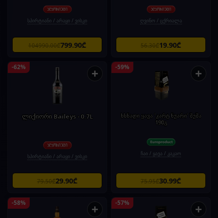
სპირტიანი / არაყი / ვისკი
ღვინო / ცქრიალა
799.90₾
19.90₾
104990.00₾
56.30₾
-62%
-59%
+
+
ლიქიორი Baileys - 0.7L
ხსნადი ყავა 'კარტ ნუარი' შუშა
190გ
ჩაი / ყავა / კაკაო
სპირტიანი / არაყი / ვისკი
29.90₾
30.99₾
79.50₾
75.95₾
-58%
-57%
+
+