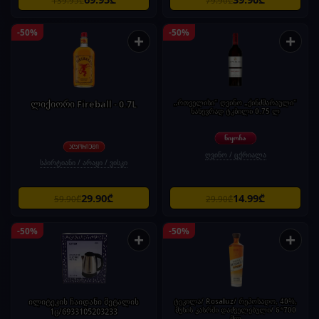
139.95₾
79.90₾
-50%
-50%
+
+
ლიქიორი Fireball - 0.7L
„რთველისი" ღვინო „ქინძმარაული"
ნახევრად ტკბილი 0.75 ლ
ღვინო / ცქრიალა
სპირტიანი / არაყი / ვისკი
29.90₾
14.99₾
59.90₾
29.90₾
-50%
-50%
+
+
ილიტეკის ჩაიდანი მეტალის
ტეკილა/ Rosaluz/ რეპოსადო, 40%,
მუხის კასრში დაძველებული/ 6*700
1ც/6933105203233
მლ