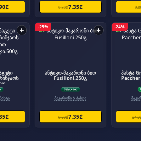
.90₾
7.35₾
9.80₾
9.8
-25%
-24%
+
+
აგეტი
ანტიკო-მაკარონი ბიო
პასტა G
ბრინჯაოს
Fusilloni.250გ
Paccheri
ით
ლი.500გ
პასტა
მაკარონი & პასტა
მაკა
.85₾
7.35₾
9.80₾
24.9