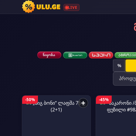
LIVE
%
-50%
-45%
+