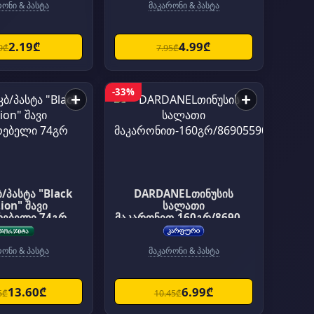
რონი & პასტა
მაკარონი & პასტა
2.19₾
4.99₾
9₾
7.95₾
-33%
+
+
DARDANELთინუსის
tion" შავი
სალათი
რებელი 74გრ
მაკარონით-160გრ/869055
9024354
რონი & პასტა
მაკარონი & პასტა
13.60₾
6.99₾
5₾
10.45₾