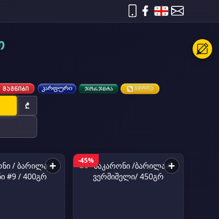
თ
₾
-45%
+
+