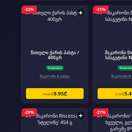
-33%
-31%
+
წითელი ქარის პასტა /
მაკარონი D
400გრ
სპაგეტინი N
მაკარონი & პასტა
მაკარონი & 
9.95₾
5.
14.80₾
7.95₾
-29%
-27%
+