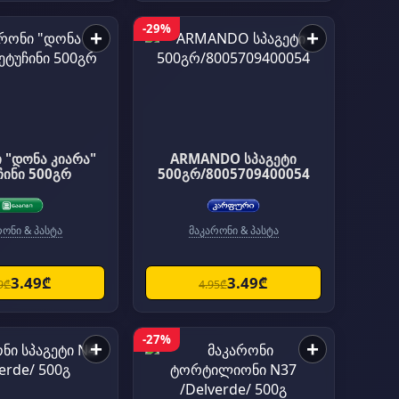
-29%
+
+
 "დონა კიარა"
ARMANDO სპაგეტი
ჩინი 500გრ
500გრ/8005709400054
რონი & პასტა
მაკარონი & პასტა
3.49₾
3.49₾
9₾
4.95₾
-27%
+
+