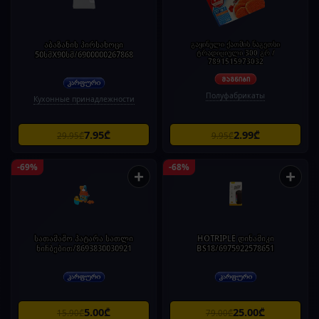
აბაზანის პირსახოცი
გაყინული ქათმის ნაგეთსი
ტრადიციული 300 გრ /
50სმX90სმ/6900000267868
7891515973032
Полуфабрикаты
Кухонные принадлежности
7.95₾
2.99₾
29.95₾
9.95₾
-69%
-68%
+
+
სათამაშო პატარა სათლი
HOTRIPLE დინამიკი
ნიჩბებით/8693830030921
BS18/6975922578651
5.00₾
25.00₾
15.90₾
79.00₾