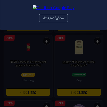
შოკოლადის ბუშტები 75გ
Nestle
Шоколад
Шоколад
მოგვიანებით
1.99₾
1.99₾
4.95₾
4.95₾
-60%
-60%
+
+
NESTLE-რძიანი შოკოლადის
ყველი /ნახევრად მყარი,
ფილა თხილით 82გ
ტილზიტერი\
Шоколад
Сыр
1.99₾
3.59₾
4.95₾
8.95₾
-59%
-59%
+
+