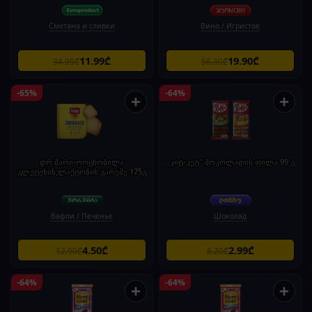
Сметана и сливки
Вино / Игристое
11.99₾
19.90₾
34.95₾
56.30₾
-65%
-64%
+
+
დრ.შარი-ორცხობილა
„კიტ-კეტ“ შოკოლადის ფილა 99 გ
გლუტენის,ლაქტოზის გარეშე.175გ
Вафли / Печенье
Шоколад
4.50₾
2.99₾
12.90₾
8.20₾
-64%
-64%
+
+