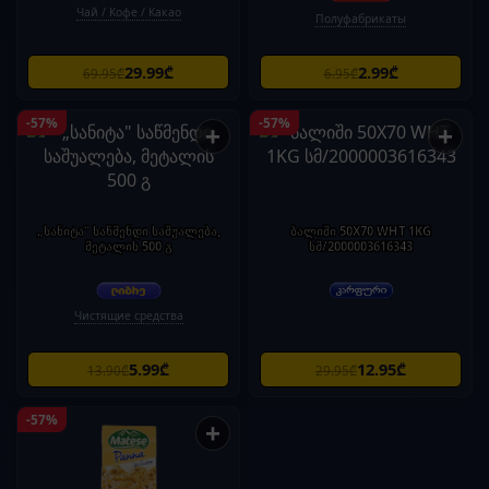
Чай / Кофе / Какао
Полуфабрикаты
29.99₾
2.99₾
69.95₾
6.95₾
-57%
-57%
+
+
„სანიტა" საწმენდი საშუალება,
ბალიში 50X70 WHT 1KG
მეტალის 500 გ
სმ/2000003616343
Чистящие средства
5.99₾
12.95₾
13.90₾
29.95₾
-57%
+