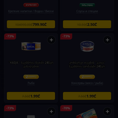
Крепкие напитки / Водка / Виски
Соусы и специи
799.90₾
2.50₾
104990.00₾
10.50₾
-73%
-73%
+
+
"KAIJA"- სკუმბრია ზეთში 240გრ
კონსერვი თევზის "კაიჯა"
გასაღებით
სკუმბრია ტომატში 240გრ
Рыба
Консервы (мясо / рыба)
1.99₾
1.99₾
7.50₾
7.50₾
-73%
-70%
+
+