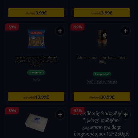
3.99₾
3.99₾
9.75₾
9.75₾
-59%
-59%
+
+
თევზის რგოლები/ Dardanel/
ხსნადი ყავა 'კარტ ნუარი' შუშა
კალმარის რგოლები პანკოში
190გ
6*300გრ
Рыба
Чай / Кофе / Какао
13.99₾
30.99₾
33.95₾
75.95₾
-59%
-58%
+
+