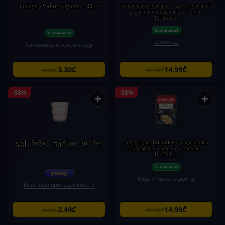
კარაქი - Valio/ვალიო - 100გრ
ბომბონერი/ფაზერი/ "კარლ ფაზერი"
კაკაოთი და შავი შოკოლადით
12*250გრ
Шоколад
Сливочное масло и спред
3.30₾
14.99₾
8.00₾
35.95₾
-58%
-58%
+
+
ჭიქა მინის, ფერადი 300 მლ
კრევეტები/ Dardanel/ დიდი ზომის
კრევეტები ნივრით და კარაქით
10*250გრ
Икра и морепродукты
Кухонные принадлежности
2.49₾
14.99₾
5.95₾
35.95₾