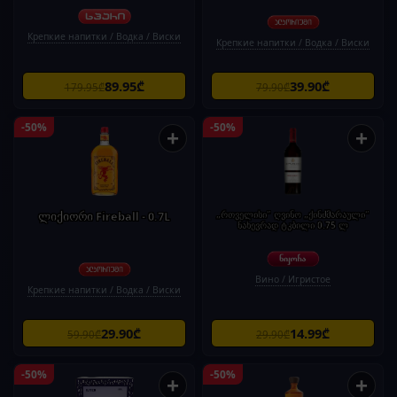
Крепкие напитки / Водка / Виски
Крепкие напитки / Водка / Виски
89.95₾
39.90₾
179.95₾
79.90₾
-50%
-50%
+
+
ლიქიორი Fireball - 0.7L
„რთველისი" ღვინო „ქინძმარაული"
ნახევრად ტკბილი 0.75 ლ
Вино / Игристое
Крепкие напитки / Водка / Виски
29.90₾
14.99₾
59.90₾
29.90₾
-50%
-50%
+
+