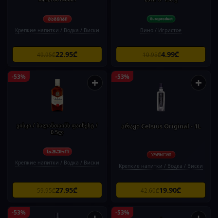
Крепкие напитки / Водка / Виски
Вино / Игристое
22.95₾
4.99₾
49.95₾
10.95₾
-53%
-53%
+
+
ვისკი / ბალანთაინს ფაინესტ /
არაყი Celsius Original - 1L
0.5ლ
Крепкие напитки / Водка / Виски
Крепкие напитки / Водка / Виски
27.95₾
19.90₾
59.95₾
42.60₾
-53%
-53%