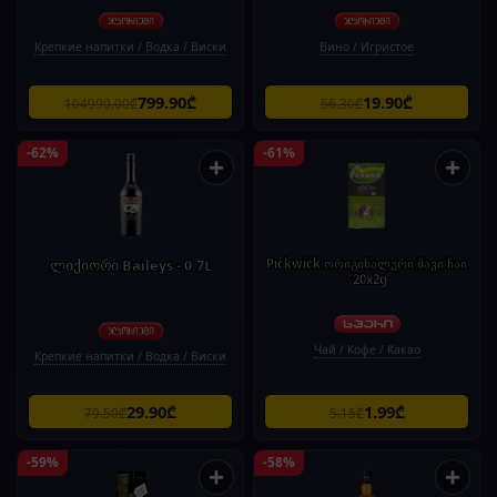
Крепкие напитки / Водка / Виски
Вино / Игристое
799.90₾
19.90₾
104990.00₾
56.30₾
-62%
-61%
+
+
ლიქიორი Baileys - 0.7L
Pickwick ორიგინალური შავი ჩაი
"20x2g
Чай / Кофе / Какао
Крепкие напитки / Водка / Виски
29.90₾
1.99₾
79.50₾
5.15₾
-59%
-58%
+
+