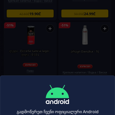
Крепкие напитки / Водка / Виски
19.90₾
24.99₾
42.60₾
50.95₾
-51%
-51%
+
+
ლუდი - Estrella Galicia lager -
არაყი Danzka - 1L
ქილა - 0.33 L
Пиво
Крепкие напитки / Водка / Виски
1.90₾
29.90₾
3.90₾
61.20₾
-50%
-50%
+
+
გადმოწერეთ ჩვენი ოფიციალური Android