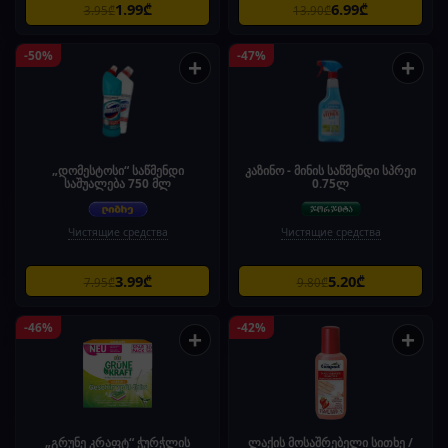
1.99₾
6.99₾
3.95₾
13.90₾
-50%
-47%
+
+
„დომესტოსი“ საწმენდი
კაზინო - მინის საწმენდი სპრეი
საშუალება 750 მლ
0.75ლ
Чистящие средства
Чистящие средства
3.99₾
5.20₾
7.95₾
9.80₾
-46%
-42%
+
+
„გრუნე კრაფტ“ ჭურჭლის
ლაქის მოსაშრებელი სითხე /