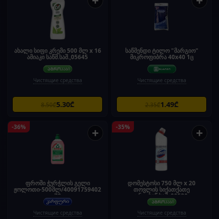
+
+
ახალი სიფი კრემი 500 მლ x 16
საწმენდი ტილო "მარგიო"
ამიაკი საწმ.საშ.,05645
მიკროფიბრა 40x40 1ც
Чистящие средства
Чистящие средства
5.30₾
1.49₾
8.50₾
2.35₾
-36%
-35%
+
+
ფროში ჭურჭლის გელი
დომესტოსი 750 მლ x 20
ჟოლოთი-500მლ/40091759402
თოვლის სიქათქათე
78
უნივ.საწ.საშ.,00530
Чистящие средства
Чистящие средства