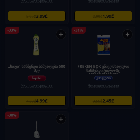
Чистящие средства
Чистящие средства
3.99₾
1.99₾
5.95₾
2.99₾
-33%
-31%
+
+
„სიფი" საწმენდი საშუალება 500
FREKEN BOK უნივერსალური
მლ
საწმენდი ტილო-3ც
/4820048480475
Чистящие средства
Чистящие средства
4.99₾
2.45₾
7.50₾
3.55₾
-30%
+