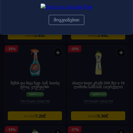
ულტრა კომპაქტი ჰაერის
ულტრა კომპაქტი ჰაერის
გამწმენდი ლიმონი 300
გამწმენდი ანტიტობაკო 300
მლ/8697420532840 1ც
მლ/8697420532819 1ც
მოგვიანებით
Чистящие средства
Чистящие средства
3.49₾
3.49₾
5.60₾
5.60₾
-38%
-38%
+
+
შუშის და სხვა ზედ. საწ. სითხე
ახალი სიფი კრემი 500 მლ x 16
ტრიგ. ლურჯი/Mr.
ლიმონი საწმ.საშ. (თურქული)
Muscle/500მლ
Чистящие средства
Чистящие средства
7.20₾
5.30₾
11.70₾
8.50₾
-38%
-37%