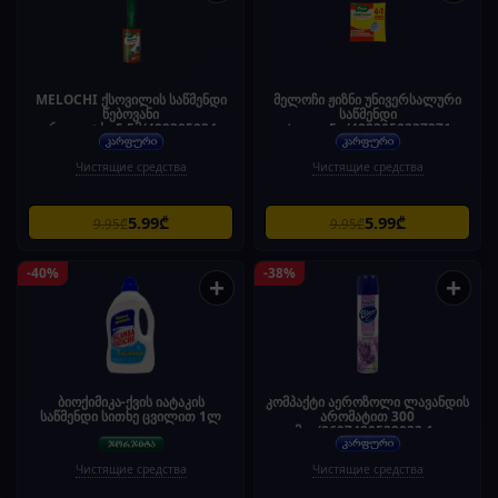
MELOCHI ქსოვილის საწმენდი
მელოჩი ჟიზნი უნივერსალური
წებოვანი
საწმენდი
გორგოლაჭი-5.5მ/48230583409
ტილო-5ც/4823058337371
75
Чистящие средства
Чистящие средства
5.99₾
5.99₾
9.95₾
9.95₾
-40%
-38%
+
+
ბიოქიმიკა-ქვის იატაკის
კომპაქტი აეროზოლი ლავანდის
საწმენდი სითხე ცვილით 1ლ
არომატით 300
მლ/8697420532833 1ც
Чистящие средства
Чистящие средства