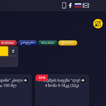
₾
-50%
+
+