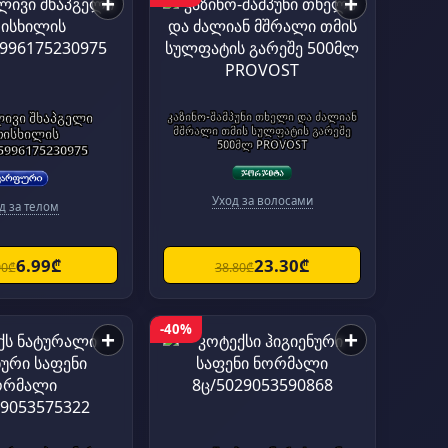
+
+
ივი შხაპგელი
კაზინო-შამპუნი თხელი და ძალიან
მშრალი თმის სულფატის გარეშე
თისხილის
500მლ PROVOST
5996175230975
Уход за волосами
д за телом
6.99₾
23.30₾
90₾
38.80₾
-40%
+
+