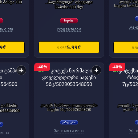
 პასტა 100
„პალმოლივი“ თხევადი
კოტექს ნა
საფენი ნორმა
საპონი 300 მლ
Женс
тью рта
Уход за телом
99₾
5.99₾
9.95₾
8.9
-40%
-40%
+
+
 ტამპონი
კოტექს ნორმალი ყოველდღიური
კოტექსი სა
საფენი 56ც/5029053548050
ღამის- 7
9053564500
Женская гигиена
Женс
гиена