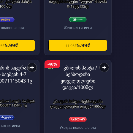
ი" კბილის პასტა
ბავშვის საფენი "ლერი" 4 ზომა
100 მლ
9-18კგ (32ც)
а полостью рта
Женская гигиена
5.99₾
5.99₾
95₾
11.95₾
-46%
+
+
ურაო საფენი ბავშვის
კბილის პასტა /სენსოდინი
3560071115043 1ც
ყოველდღიური დაცვა/100მლ
кая гигиена
Уход за полостью рта