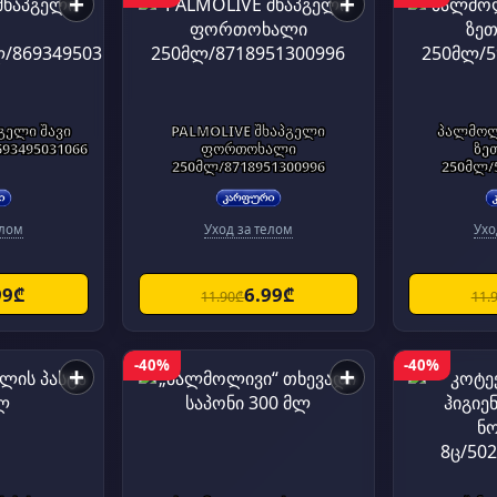
+
+
გელი შავი
PALMOLIVE შხაპგელი
პალმოლ
93495031066
ფორთოხალი
ზე
250მლ/8718951300996
250მლ/
елом
Уход за телом
Ухо
99₾
6.99₾
11.90₾
11.
-40%
-40%
+
+