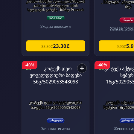
კაზინო-შამპუნი ალოე ვერა/მანგოს
„სპლატი“ კბილის
კარაქით მშრ/ხვეული თმის
მლ
სულფატის გარეშე. 400მლ.Provost
Уход за волосами
Уход за полос
23.30₾
5.
38.80₾
9.95₾
-40%
-40%
+
კოტექს დეო ყოველდღიური
კოტექს აქტივი
საფენი 56ც/5029053548098
სუპერი 16ც/502
Женская гигиена
Женская ги