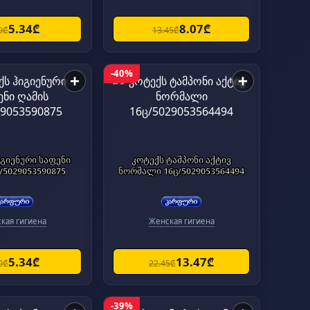
5.34₾
8.07₾
0₾
13.45₾
-40%
+
+
იგიენური საფენი
კოტექს ტამპონი აქტივ
/5029053590875
ნორმალი 16ც/5029053564494
кая гигиена
Женская гигиена
5.34₾
13.47₾
0₾
22.45₾
-39%