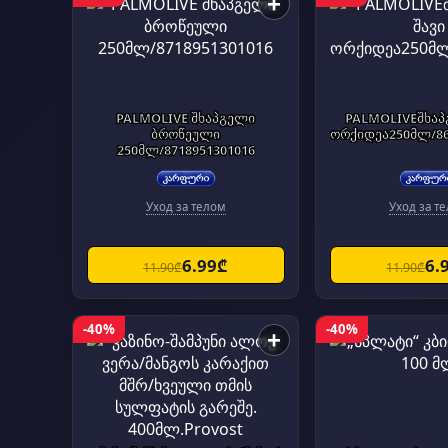
+
PALMOLIVE შხაპგელი
PALMOLIVEშხაპ
ბროწეული
ორქიდეა250მლ/86
250მლ/8718951301016
Уход за телом
Уход за т
6.99₾
6.
11.90₾
11.90₾
-40%
-40%
+