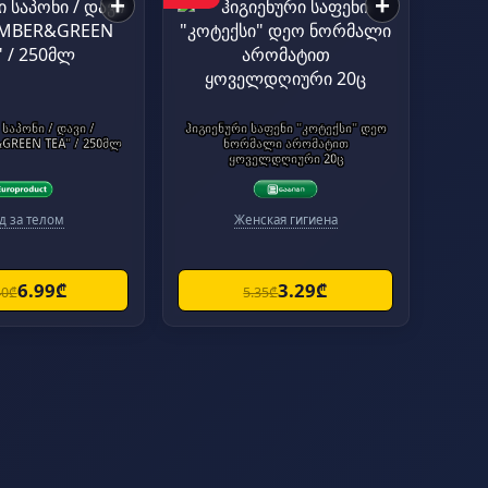
+
+
საპონი / დავი /
ჰიგიენური საფენი "კოტექსი" დეო
"CUCUMBER&GREEN TEA" / 250მლ
ნორმალი არომატით
ყოველდღიური 20ც
д за телом
Женская гигиена
6.99₾
3.29₾
40₾
5.35₾