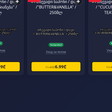
+
+
დავი / "ღრმა
თხევადი საპონი / დავი
თხევადი 
/ 250მლ
/"BUTTER&VANILLA" / 250მლ
елом
Ухо
Уход за телом
99₾
6.99₾
11.40₾
11.