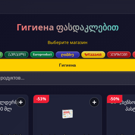
Гигиена ფასდაკლებით
Выберите магазин
Гигиена
-53%
-50%
+
+