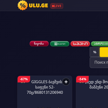
LIVE
%
-67%
-54%
+