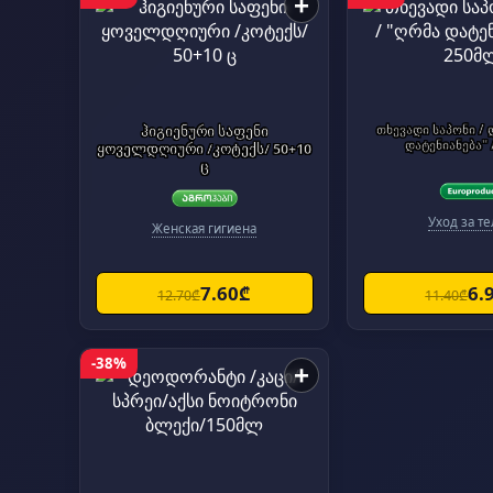
+
ჰიგიენური საფენი
თხევადი საპონი / 
დატენიანება" 
ყოველდღიური /კოტექს/ 50+10
ც
Уход за т
Женская гигиена
7.60₾
6.
12.70₾
11.40₾
-38%
+