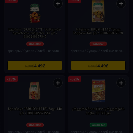
+
+
სუხარიკი "BRUSCHETTE" პომიდორი,
სუხარიკი "BRUSCHETTE" სოკო
ზეთისხილი, ორეგანო 140 გრ /
ნაღებით 140 გრ / 3800205877578
3800205877547
Крекеры / Сухари / Хлебные палочки
Крекеры / Сухари / Хлебные палочки
4.49₾
4.49₾
6.90₾
6.90₾
-35%
-32%
+
+
სუხარიკი "BRUSCHETTE" პიცა 140
კრეკერი/Snackline/კრეკერების
გრ / 3800205877554
მიქსი 30*300გრ
Крекеры / Сухари / Хлебные палочки
Крекеры / Сухари / Хлебные палочки