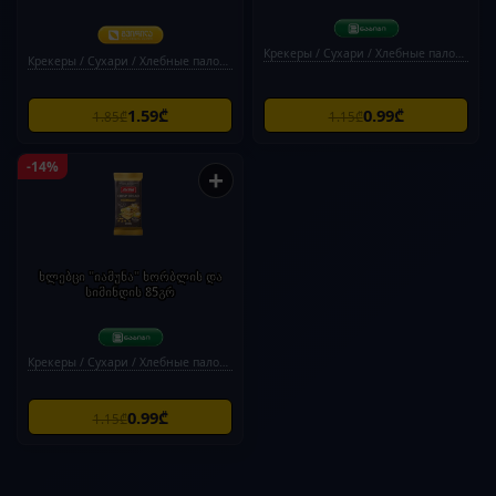
Крекеры / Сухари / Хлебные палочки
Крекеры / Сухари / Хлебные палочки
1.59₾
0.99₾
1.85₾
1.15₾
-14%
+
ხლებცი "იამუნა" ხორბლის და
სიმინდის 85გრ
Крекеры / Сухари / Хлебные палочки
0.99₾
1.15₾