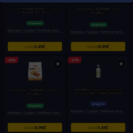
კრეკერი Huober Brezel ორგანული
ბრუსკეტა / La Mole / შავი
'Pretzel' მინი 40 გ
15*250გრ
Крекеры / Сухари / Хлебные палочки
Крекеры / Сухари / Хлебные палочки
2.49₾
8.99₾
3.50₾
12.50₾
-28%
-27%
+
+
ბრუსკეტი / La Mole / თეთრი
B.YOND ბრინჯის ხლებცი ზღვის
მარილით 100გრ/3800233091144
15*250გრ
Крекеры / Сухари / Хлебные палочки
Крекеры / Сухари / Хлебные палочки
8.99₾
3.49₾
12.50₾
4.75₾