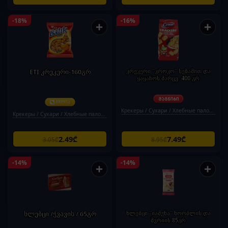
-18%
-16%
+
+
ETI კრეკერი-160გრ
კრეკერი "კროკო" სეზამით და
ყაყაჩოს მარცვ. 400 გრ
Крекеры / Сухари / Хлебные палочки
Крекеры / Сухари / Хлебные палочки
2.49₾
7.49₾
3.05₾
8.95₾
-14%
-14%
+
+
ხლებცი /ჭვავის / 65გრ
ხლებცი "იამუნა" ხორბლის და
შვრიის 85გრ