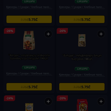
Крекеры / Сухари / Хлебные палочки
Крекеры / Сухари / Хлебные палочки
5.75₾
5.75₾
7.75₾
7.75₾
-26%
-26%
+
+
"მარეტი"- ორცხობილა პომიდორი
"მარეტი"- ორცხობილა სოკო
ზეთისხილი და ორეგანო 140გრ
ნაღებით 140გრ
Крекеры / Сухари / Хлебные палочки
Крекеры / Сухари / Хлебные палочки
5.75₾
5.75₾
7.75₾
7.75₾
-24%
-20%
+
+