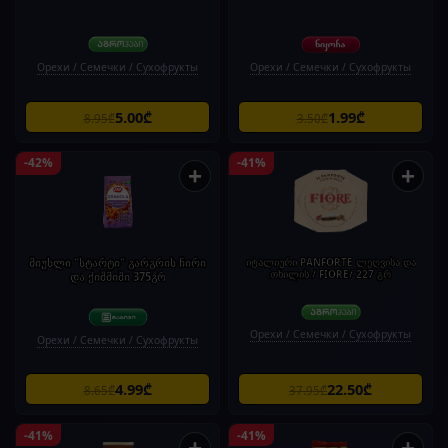
Орехи / Семечки / Сухофрукты
Орехи / Семечки / Сухофрукты
5.00₾
1.99₾
8.95₾
3.50₾
-42%
-41%
+
+
მიუსლი "სტარტი" გარგრის ჩირი
იტალიური PANFORTE ლეღვისა და
თხილის / FIORE/ 227 გრ
და ქიშმიში 375გრ
Орехи / Семечки / Сухофрукты
Орехи / Семечки / Сухофрукты
4.99₾
22.50₾
8.65₾
37.95₾
-41%
-41%
+
+