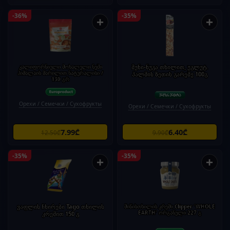
-36%
-35%
+
+
კალიფორნიული მოხალული ნუში
მუნი-ნუგა თხილით, უგლუტ.
ჰიმალაის მარილით ნატურალისი /
პალმის ზეთის გარეშე 100გ
130 გრ
Орехи / Семечки / Сухофрукты
Орехи / Семечки / Сухофрукты
7.99₾
6.40₾
12.50₾
9.90₾
-35%
-35%
+
+
ვაფლის ჩხირები Tago თხილის
მიწისთხილის კრემი Clipper 'WHOLE
EARTH' ორგანული 227 გ
კრემით 150 გ