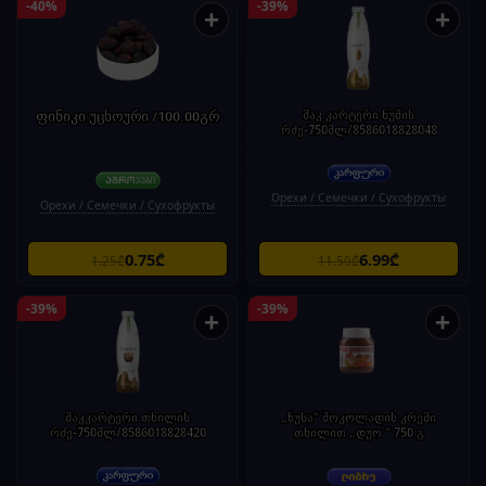
-40%
-39%
+
+
ფინიკი უცხოური /100.00გრ
მაკ კარტერი ნუშის
რძე-750მლ/8586018828048
Орехи / Семечки / Сухофрукты
Орехи / Семечки / Сухофрукты
0.75₾
6.99₾
1.25₾
11.50₾
-39%
-39%
+
+
მაკკარტერი თხილის
„ნუსა“ შოკოლადის კრემი
რძე-750მლ/8586018828420
თხილით „დუო “ 750 გ