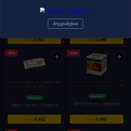
კაკაოს ფილა /Millano/რძიანი,
კაკაოს ფილა /Millano/რძიანი,
არაქისით, ვაფლის ნაჭრებით და
მიწისთხილით, 21*85გ.
კარამელით, 20*100გ.
მოგვიანებით
Орехи / Семечки / Сухофрукты
Орехи / Семечки / Сухофрукты
2.49₾
2.49₾
4.15₾
4.15₾
-40%
-40%
+
+
უშაქრო ორცხობილა Coppenrath
შავი ჩაი /დილმა/ „რჩეული“
იტალიური ნუშით (20 პირამიდა ) 6*40
თხილით 200 გ
გრ
Орехи / Семечки / Сухофрукты
Орехи / Семечки / Сухофрукты
8.99₾
5.99₾
14.95₾
9.95₾