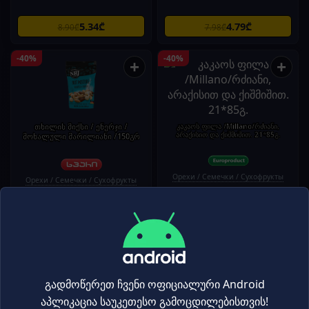
5.34₾
4.79₾
8.90₾
7.98₾
-40%
-40%
+
+
თხილის მიქსი / ენერჯი /
კაკაოს ფილა /Millano/რძიანი,
არაქისით და ქიშმიშით. 21*85გ.
მოხალული მარილიანი /150გრ
Орехи / Семечки / Сухофрукты
Орехи / Семечки / Сухофрукты
8.99₾
2.49₾
14.95₾
4.15₾
-40%
-40%
+
+
გადმოწერეთ ჩვენი ოფიციალური Android
აპლიკაცია საუკეთესო გამოცდილებისთვის!