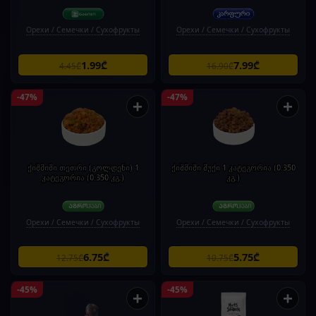
Орехи / Семечки / Сухофрукты
Орехи / Семечки / Сухофрукты
1.99₾
7.99₾
4.45₾
16.90₾
-47%
-47%
+
+
ქიშმიში თეთრი (გოლდენი) 1
ქიშმიში მუქი 1 კატეგორია (0.350
კატეგორია (0.350 კგ.)
კგ.)
Орехи / Семечки / Сухофрукты
Орехи / Семечки / Сухофрукты
6.75₾
5.75₾
12.75₾
10.75₾
-45%
-45%
+
+