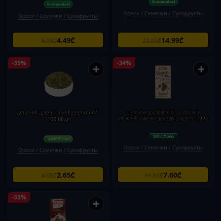
Орехи / Семечки / Сухофрукты
Орехи / Семечки / Сухофрукты
4.49₾
14.99₾
6.95₾
22.95₾
-35%
-34%
+
+
გოგრის გული (გარჩეული) იმპ.
ტორასი-ვეგანური შოკ. შვრიის
თხილის პასტით უგლუტ,უშაქრო .100გ
/100.00გრ
Орехи / Семечки / Сухофрукты
Орехи / Семечки / Сухофрукты
2.65₾
7.60₾
4.05₾
11.50₾
-33%
+