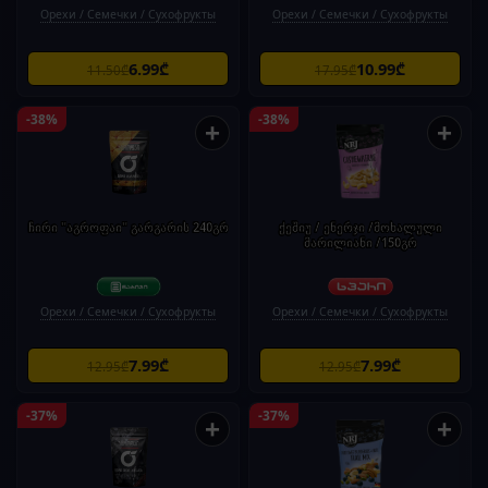
Орехи / Семечки / Сухофрукты
Орехи / Семечки / Сухофрукты
6.99₾
10.99₾
11.50₾
17.95₾
-38%
-38%
+
+
ჩირი "აგროფაი" გარგარის 240გრ
ქეშიუ / ენერჯი /მოხალული
მარილიანი /150გრ
Орехи / Семечки / Сухофрукты
Орехи / Семечки / Сухофрукты
7.99₾
7.99₾
12.95₾
12.95₾
-37%
-37%
+
+