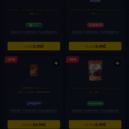
ჩირი "აგროფაი" შავი ქლიავის
თხილის მიქსი მოცვით / ენერჯი /
240 გრ
150 გრ
Орехи / Семечки / Сухофрукты
Орехи / Семечки / Сухофрукты
5.99₾
9.99₾
9.50₾
15.95₾
-37%
-36%
+
+
LINDOR თხილის
ჩირი / ჩილეს შავი ქლიავის /
200გრ/8003340096506
20*200 გ
Орехи / Семечки / Сухофрукты
Орехи / Семечки / Сухофрукты
24.99₾
6.99₾
39.95₾
10.95₾