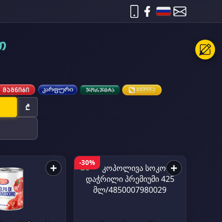
თ
₾
-30%
+
+