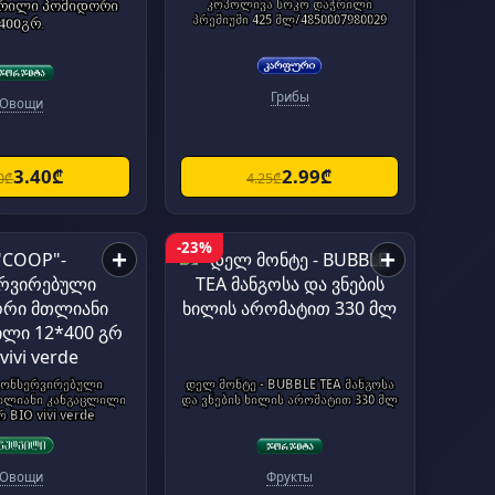
ჭრილი პომიდორი
კოპოლივა სოკო დაჭრილი
პრემიუმი 425 მლ/4850007980029
400გრ.
Грибы
Овощи
3.40₾
2.99₾
0₾
4.25₾
-23%
+
+
კონსერვირებული
დელ მონტე - BUBBLE TEA მანგოსა
თლიანი კანგაცლილი
და ვნების ხილის არომატით 330 მლ
რ BIO vivi verde
Овощи
Фрукты