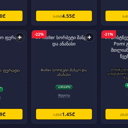
60₾
4.55₾
5.95₾
5.9
-22%
-21%
+
+
ო ფერადი
Roller სორბეტი მანგო და
ბოსტნეული
გაფცქვნილი
ანანასი
წვ
Фрукты
ы
29₾
1.45₾
1.85₾
28.9