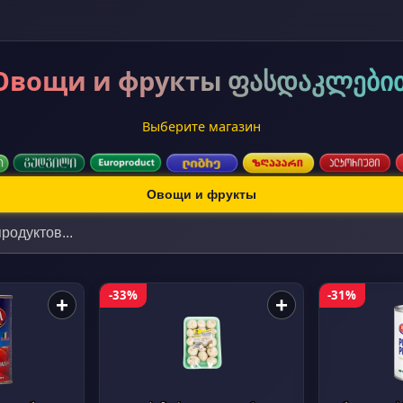
Овощи и фрукты ფასდაკლები
Выберите магазин
Овощи и фрукты
-33%
-31%
+
+