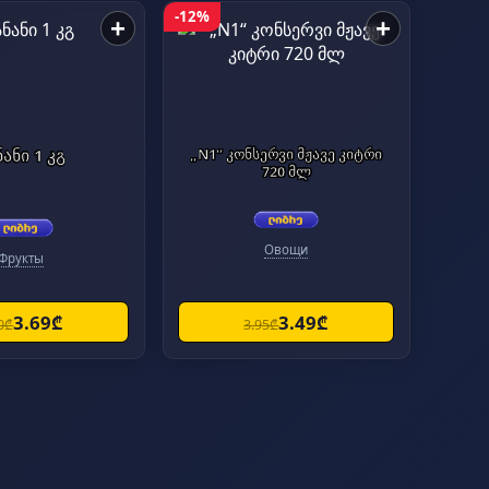
-12%
+
+
ნანი 1 კგ
„N1“ კონსერვი მჟავე კიტრი
720 მლ
Овощи
Фрукты
3.69₾
3.49₾
0₾
3.95₾