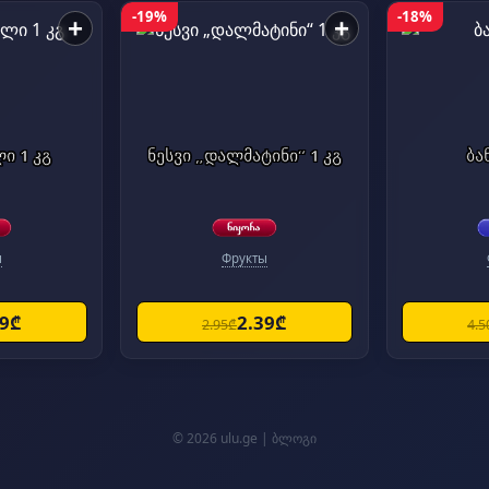
-19%
-18%
+
+
 1 კგ
ნესვი „დალმატინი“ 1 კგ
ბა
ы
Фрукты
19₾
2.39₾
2.95₾
4.5
© 2026 ulu.ge |
ბლოგი