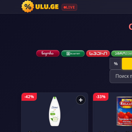
LIVE
%
-42%
-33%
+