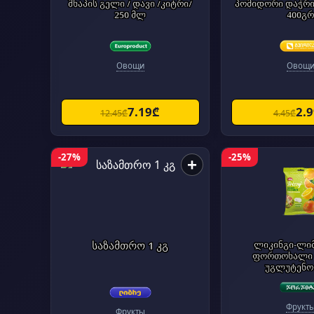
შხაპის გელი / დავი /კიტრი/
პომიდორი დაჭრი
250 მლ
400გ
Овощи
Овощ
7.19₾
2.
12.45₾
4.45₾
-27%
-25%
+
საზამთრო 1 კგ
ლიკინგი-ლი
ფორთოხალი 
უგლუტენო
Фрукт
Фрукты