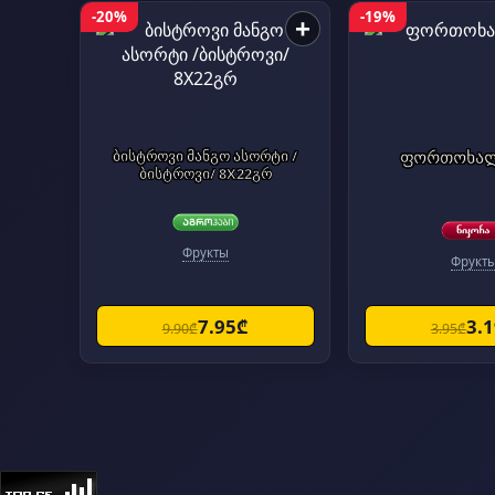
-20%
-19%
+
ბისტროვი მანგო ასორტი /
ფორთოხალი
ბისტროვი/ 8X22გრ
Фрукты
Фрукт
7.95₾
3.
9.90₾
3.95₾