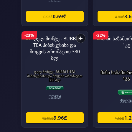
0.69₾
3.
0.95₾
4.80₾
-23%
-22%
+
დელ მონტე - BUBBLE TEA
მინი საზამთრ
ჰიბისკუსისა და მოცვის არომატით
1კგ
330 მლ
Фрукты
Фрукт
9.96₾
1.
12.95₾
1.65₾