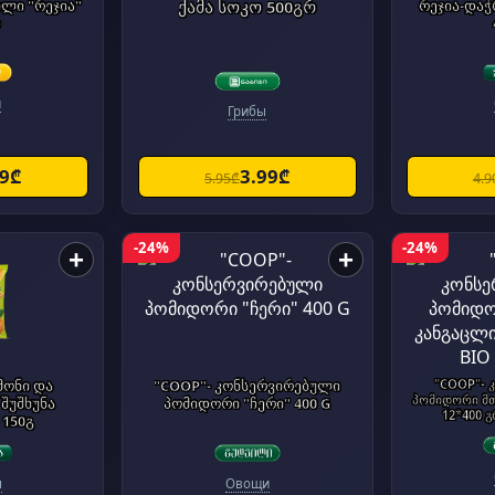
ლი "რეჯია"
ქამა სოკო 500გრ
რეჯია-და
რ
и
Грибы
99₾
3.99₾
5.95₾
4.9
-24%
-24%
+
+
მონი და
"COOP"- კონსერვირებული
"COOP"- 
პომიდორი მ
შუშხუნა
პომიდორი "ჩერი" 400 G
12*400 გ
 150გ
ы
Овощи