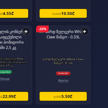
4.55₾
10.50₾
5₾
13.65₾
-20%
+
+
ს კონსერვი Pomi
ჰარდ ზელცერი White Claw
 მთლიანი პომიდორი
მანგო - 0.33L
ენში 2,5 კგ
Овощи
Фрукты
22.99₾
5.50₾
5₾
6.90₾