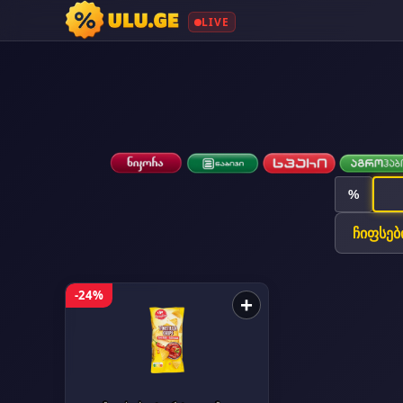
LIVE
%
-24%
+