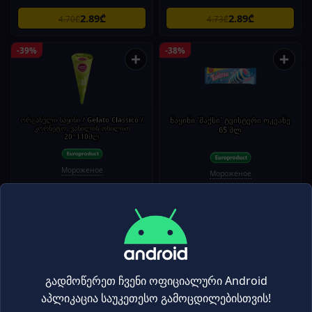
2.89₾
2.89₾
4.70₾
4.73₾
-39%
-38%
+
+
ორგანული ნაყინი / Gelato Classico /
ნაყინი 'მაქსი' ტვისტერი ოკეანე
კორნეტო, ვანილის თხილით
65 მლ
20*110მლ
Мороженое
Мороженое
5.49₾
1.09₾
8.95₾
1.75₾
-38%
-38%
+
+
გადმოწერეთ ჩვენი ოფიციალური Android
აპლიკაცია საუკეთესო გამოცდილებისთვის!
ნაყინი 'ალგიდა' ჭიქა (კაკაოთი
ნაყინი 'მაქსი' ტვისტერი ტყის 65