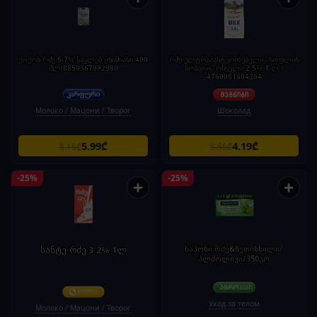
ქოქოს რძე 5-7% ნაკლებ ცხიმიანი 400
რძე ულტრაპასტერიზებული "სოფლის
მლ/8850367992980
ნობათი" რჩეული 2.5% 1 ლ /
4760081604264
Молоко / Мацони / Творог
Шоколад
5.99₾
4.19₾
8.15₾
5.65₾
-25%
-25%
+
+
სანტე-რძე 3.2% 1ლ
საპონი რძე&ზეთისხილი/
პლმოლივი/350გრ
Уход за телом
Молоко / Мацони / Творог