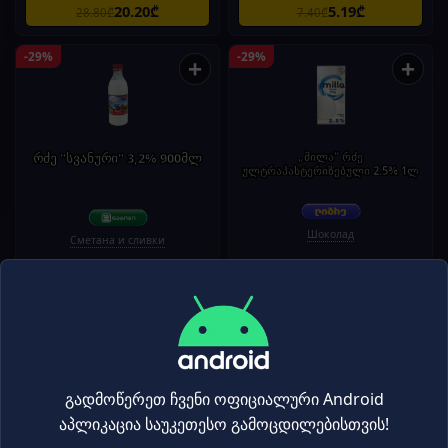
20.20₾
5.19₾
28.80₾
7.40₾
-29%
-29%
+
+
რძე "სვანური" 3,2% 900მლ
„მილა“ რძე
ულტრაპასტერიზებული 2.5% 1ლ
Шоколад
Сметана и сливки
2.99₾
3.49₾
4.20₾
4.95₾
-29%
-28%
+
+
გადმოწერეთ ჩვენი ოფიციალური Android
აპლიკაცია საუკეთესო გამოცდილებისთვის!
თაფლკვერი "ტკბილი ქვეყანა" რძეზე
ლოკო მოკო რძე ვიტამინებით
ფორთოხლით 350 გრ /