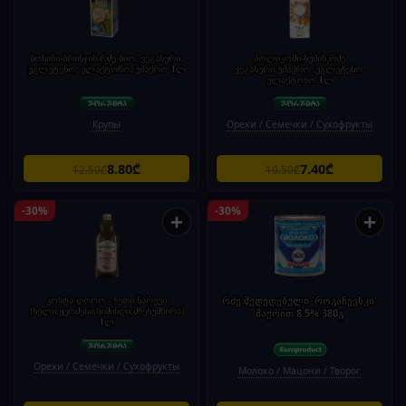
ბონიზი-ბრინჯის რძე ბიო, ვეგანური,
პოლიკომი-ნუშის რძე
უგლუტენო, ულაქტოზო, უშაქრო 1ლ
ვეგანური,უშაქრო ,უგლუტენო,
ულაქტოზო.1ლ
Крупы
Орехи / Семечки / Сухофрукты
8.80₾
7.40₾
12.50₾
10.50₾
-30%
-30%
+
+
კოსტა დორო - ზეთი ნარევი
რძე შედედებული 'როგაჩევსკი'
(სელი,ყურძენი,სიმინდი,მზესუმზირა)
შაქრით 8.5% 380გ
1ლ
Орехи / Семечки / Сухофрукты
Молоко / Мацони / Творог