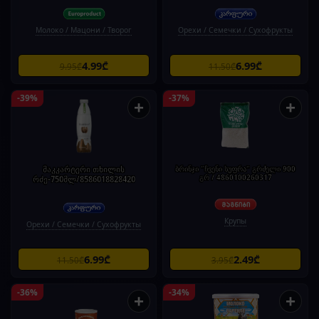
Молоко / Мацони / Творог
Орехи / Семечки / Сухофрукты
4.99₾
6.99₾
9.95₾
11.50₾
-39%
-37%
+
+
მაკკარტერი თხილის
ბრინჯი "ჩვენი სუფრა" გრძელი 900
გრ / 4860100260317
რძე-750მლ/8586018828420
Крупы
Орехи / Семечки / Сухофрукты
6.99₾
2.49₾
11.50₾
3.95₾
-36%
-34%
+
+