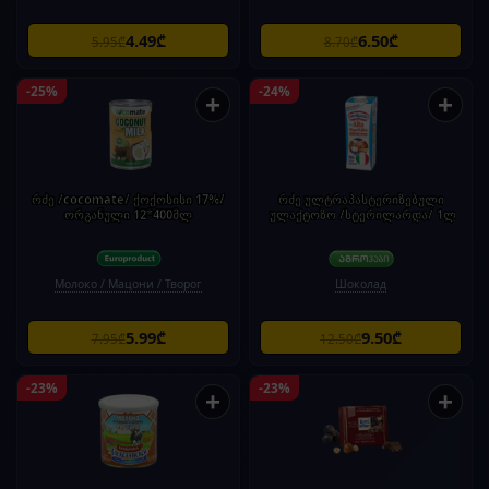
4.49₾
6.50₾
5.95₾
8.70₾
-25%
-24%
+
+
რძე /cocomate/ ქოქოსისი 17%/
რძე ულტრაპასტერიზებული
ორგანული 12*400მლ
ულაქტოზო /სტერილარდა/ 1ლ
Молоко / Мацони / Творог
Шоколад
5.99₾
9.50₾
7.95₾
12.50₾
-23%
-23%
+
+