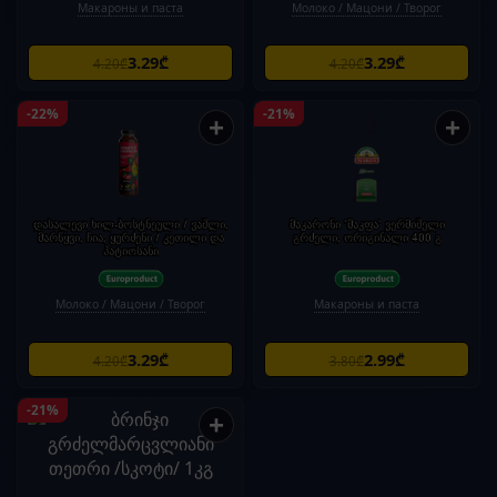
Макароны и паста
Молоко / Мацони / Творог
3.29₾
3.29₾
4.20₾
4.20₾
-22%
-21%
+
+
დასალევი ხილ-ბოსტნეული / ვაშლი,
მაკარონი 'მაკფა' ვერმიშელი
მარწყვი, ჩია, ყურძენი / კეთილი და
გრძელი, ორიგინალი 400 გ
პატიოსანი
Молоко / Мацони / Творог
Макароны и паста
3.29₾
2.99₾
4.20₾
3.80₾
-21%
+