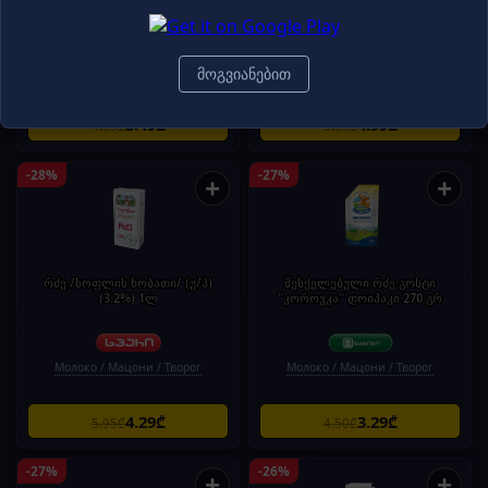
2.5% 1 ლ./4860051006965
4860006181839
Сладкие снэки
Молоко / Мацони / Творог
მოგვიანებით
3.49₾
4.99₾
4.95₾
6.95₾
-28%
-27%
+
+
რძე /სოფლის ნობათი/ (უ/პ)
შესქელებული რძე გოსტი
(3.2%) 1ლ
"კოროვკა" დოიპაკი 270 გრ
Молоко / Мацони / Творог
Молоко / Мацони / Творог
4.29₾
3.29₾
5.95₾
4.50₾
-27%
-26%
+
+