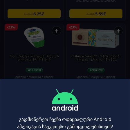
6.25₾
5.59₾
8.25₾
7.30₾
-23%
-23%
+
+
ხაჭო /სავუშკინ პროდუქტ/"სავუშკინ
Rostagro complex - ხაჭოს დესერტი
ხუტოროკ" 5% 8*180გრ
"ჩიზქეიქი" ვანილით 15% 50 გ
Молоко / Мацони / Творог
Молоко / Мацони / Творог
4.25₾
5.95₾
5.55₾
7.75₾
-21%
-20%
+
+
გადმოწერეთ ჩვენი ოფიციალური Android
აპლიკაცია საუკეთესო გამოცდილებისთვის!