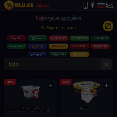
LIVE
ხაჭო ფასდაკლებით
Выберите магазин
×
-40%
-40%
+
+
ხაჭო '101 მარცვალი' მარცვლოვანი,
ხაჭო / \
ნაღებით და მარწყვით 5% 130გ