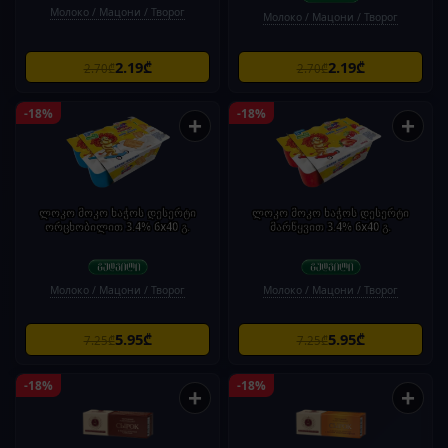
Молоко / Мацони / Творог
Молоко / Мацони / Творог
2.19₾
2.19₾
2.70₾
2.70₾
-18%
-18%
+
+
ლოკო მოკო ხაჭოს დესერტი
ლოკო მოკო ხაჭოს დესერტი
ორცხობილით 3.4% 6x40 გ.
მარწყვით 3.4% 6x40 გ.
Молоко / Мацони / Творог
Молоко / Мацони / Творог
5.95₾
5.95₾
7.25₾
7.25₾
-18%
-18%
+
+