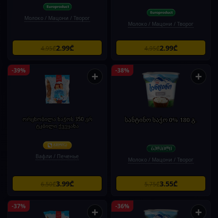
Молоко / Мацони / Творог
Молоко / Мацони / Творог
2.99₾
2.99₾
4.95₾
4.95₾
-39%
-38%
+
+
ორცხობილა ხაჭოს 350 გრ
სანტინო ხაჭო 0% 180 გ.
ტკბილი ქვეყანა
Вафли / Печенье
Молоко / Мацони / Творог
3.99₾
3.55₾
6.50₾
5.75₾
-37%
-36%
+
+