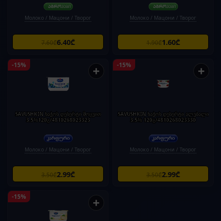
Молоко / Мацони / Творог
Молоко / Мацони / Творог
6.40₾
1.60₾
7.60₾
1.90₾
-15%
-15%
+
+
SAVUSHKIN ხაჭოს დესერტი მოცვით
SAVUSHKIN ხაჭოს დესერტი ალუბალი
3.5%120გ/4810268023323
3.5% 120გ/4810268023330
Молоко / Мацони / Творог
Молоко / Мацони / Творог
2.99₾
2.99₾
3.50₾
3.50₾
-15%
+