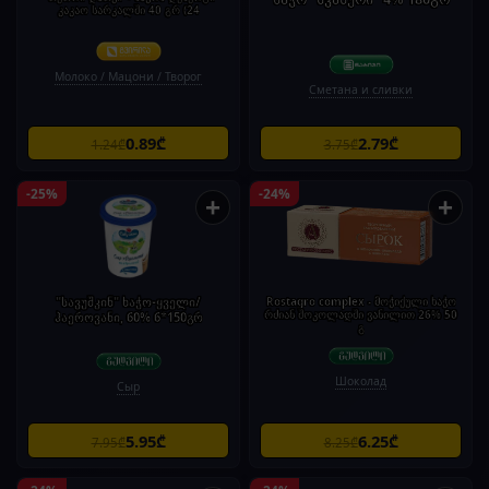
კაკაო სარკალში 40 გრ (24
Молоко / Мацони / Творог
Сметана и сливки
0.89₾
2.79₾
1.24₾
3.75₾
-25%
-24%
+
+
"სავუშკინ" ხაჭო-ყველი/
Rostagro complex - მოჭიქული ხაჭო
რძიან შოკოლადში ვანილით 26% 50
ჰაეროვანი, 60% 6*150გრ
გ
Шоколад
Сыр
5.95₾
6.25₾
7.95₾
8.25₾