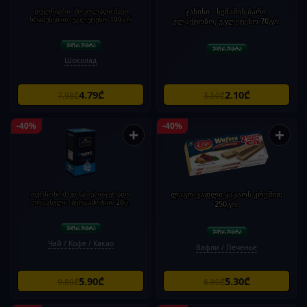
დულჩიარი- შოკოლადი შავი
ჯანისი - სეზამის ბარი,
ხრაშუნებით, უგლუტენო 100გრ
ულაქტოზო, უგლუტენო 70გრ.
Шоколад
4.79₾
2.10₾
7.98₾
3.50₾
-40%
-40%
+
+
თურსონი-შავი ჩაი ერთჯერადი,
ლაგო-ვაფლი კაკაოს კრემით
ორგანული. ბერგამოტით 20ც.
250გრ.
Чай / Кофе / Какао
Вафли / Печенье
5.90₾
5.30₾
9.80₾
8.80₾