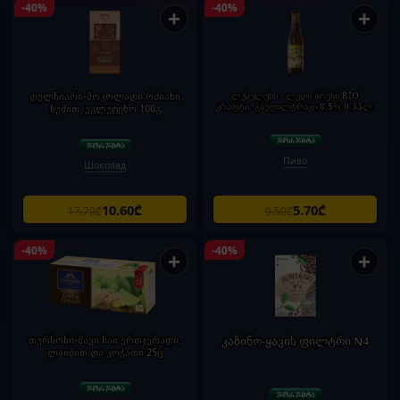
-40%
-40%
+
+
დულჩიარი-შოკოლადი რძიანი
ლუპულუსი - ლუდი ბრუნი BIO
კრაფტი, გაუფილტრავი 8.5% 0.33ლ.
ნუშით, უგლუტენო 100გ
Пиво
Шоколад
10.60₾
5.70₾
17.70₾
9.50₾
-40%
-40%
+
+
თურსონი-შავი ჩაი ერთჯერადი,
კაზინო-ყავის ფილტრი N4
ლაიმით და კოჭათი 25ც