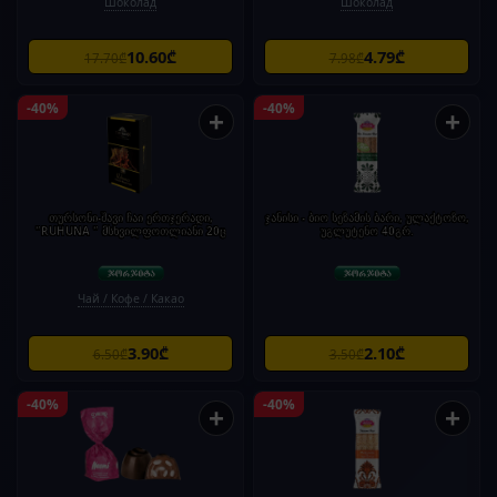
Шоколад
Шоколад
10.60₾
4.79₾
17.70₾
7.98₾
-40%
-40%
+
+
თურსონი-შავი ჩაი ერთჯერადი,
ჯანისი - ბიო სეზამის ბარი, ულაქტოზო,
"RUHUNA " მსხვილფოთლიანი 20ც
უგლუტენო 40გრ.
Чай / Кофе / Какао
3.90₾
2.10₾
6.50₾
3.50₾
-40%
-40%
+
+