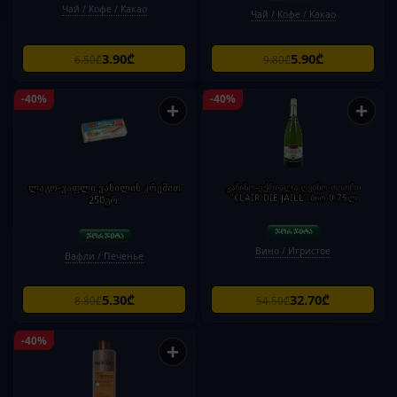
Чай / Кофе / Какао
Чай / Кофе / Какао
3.90₾
5.90₾
6.50₾
9.80₾
-40%
-40%
+
+
ლაგო-ვაფლი ვანილის კრემით
კაზინო-ცქრიალა ღვინო თეთრი
"CLAIR DIE JAILL" ბიო 0.75ლ
250გრ.
Вино / Игристое
Вафли / Печенье
5.30₾
32.70₾
8.80₾
54.50₾
-40%
+