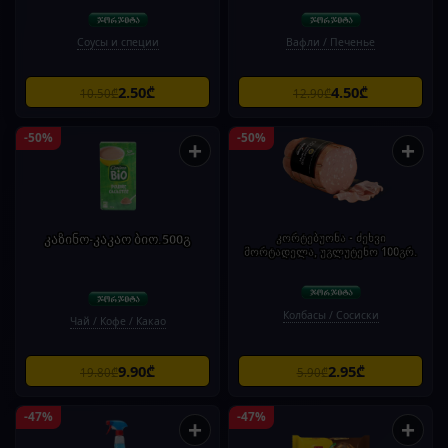
Соусы и специи
Вафли / Печенье
2.50₾
4.50₾
10.50₾
12.90₾
-50%
-50%
+
+
კაზინო-კაკაო ბიო.500გ
კორტებუონა - ძეხვი
მორტადელა, უგლუტენო 100გრ.
Колбасы / Сосиски
Чай / Кофе / Какао
9.90₾
2.95₾
19.80₾
5.90₾
-47%
-47%
+
+