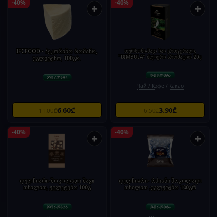
-40%
-40%
+
+
IFCFOOD - პეკორინო რომანო,
თურსონი-შავი ჩაი ერთჯერადი,
"DIMBULA" ძლიერი არომატით 20ც
უგლუტენო, 100გრ.
Чай / Кофе / Какао
6.60₾
3.90₾
11.00₾
6.50₾
-40%
-40%
+
+
დულჩიარი-შოკოლადი შავი
დულჩიარი- რძიანი შოკოლადი
თხილით, უგლუტენო 100გ
თხილით ,უგლუტენო 100გრ