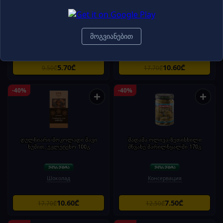
ლუპულუსი - ლუდი ორგანიკუსი BIO
დულჩიარი-შოკოლადი რძიანი
კრაფტი, გაუფილტრავი 8.5% 0.33ლ.
თხილით, უგლუტენო 100გ
მოგვიანებით
Пиво
Шоколад
5.70₾
10.60₾
9.50₾
17.70₾
-40%
-40%
+
+
დულჩიარი-შოკოლადი შავი
მადამა ოლივა-ზეთისხილი
ნუშით, უგლუტენო 100გ
მწვანე მარილწყალში 170გ
Шоколад
Консервация
10.60₾
7.50₾
17.70₾
12.50₾