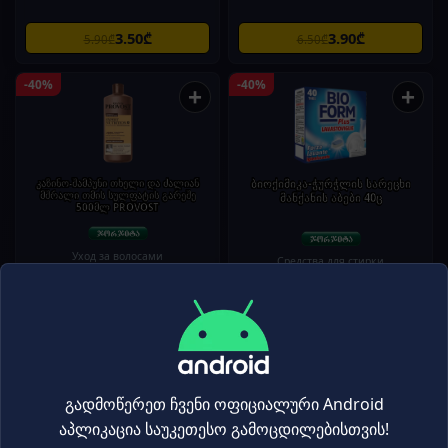
3.50₾
3.90₾
5.90₾
6.50₾
-40%
-40%
+
+
კაზინო-შამპუნი თხელი და ძალიან
ბიოქიმიკა-ჭურჭლის სარეცხი
მშრალი თმის სულფატის გარეშე
მანქანის აბები 40ც
500მლ PROVOST
Уход за волосами
Средства для стирки
23.30₾
14.90₾
38.80₾
24.90₾
-40%
-40%
+
+
გადმოწერეთ ჩვენი ოფიციალური Android
აპლიკაცია საუკეთესო გამოცდილებისთვის!