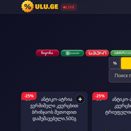
LIVE
%
-25%
-25%
+