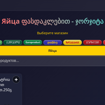
Яйца ფასდაკლებით - ჯორჯიტა
Выберите магазин
Яйца
+