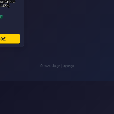
კვერცხით
.250გ
40₾
© 2026 ulu.ge |
ბლოგი