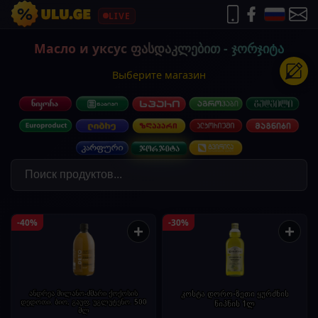
LIVE
Масло и уксус ფასდაკლებით - ჯორჯიტა
Выберите магазин
-40%
-30%
+
+
ანდრეა მილანო-ძმარი ქოქოსის
კოსტა დორო-ზეთი ყურძნის
დედოთი. ბიო, გაუფ, უგლუტენო. 500
წიპწის 1ლ
მლ